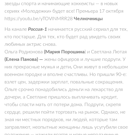
звезды спорта и начинающие хоккеисты — в новых
сериях «Молодежки» будет все! Премьера 17 октября
https://youtu.be/yTOVlNMRR28
Челночницы
На канале
Россия-1
начинается русский сериал для тех,
кто постарше. Для тех, кто будет рад увидеть своих
любимых актрис снова.
Ольга Родионова
(Мария Порошина
) и Светлана Лютая
(Елена Панова) —
жены офицеров и лучшие подруги. У
них прекрасные мужья и дети
.
Они живут в небольшом
военном городке и вполне счастливы. Но пришли 90-е:
взлет цен, задержки зарплат, повальные сокращения.
Ольге срочно понадобились деньги на лекарство для
дочери, а Светлане пришлось выплачивать кредит,
чтобы спасти мать от потери дома. Подруги, скрепя
сердце, решили пойти торговать на рынок. Однако, не
зная ни местных порядков, ни людей, которые там
заправляют, неопытные женщины лишь усугубили свое
положение — нажили врагов и новые неподъемные