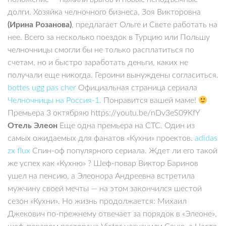
долги. Хозяйка челночного бизнеса, Зоя Викторовна
(Ирина Розанова)
,
предлагает Ольге и Свете работать на
нее. Всего за несколько поездок в Турцию или Польшу
челночницы смогли бы не только расплатиться по
счетам, но и быстро заработать деньги, каких не
получали еще никогда. Героини вынуждены согласиться.
bottes ugg pas cher
Официальная страница сериала
Челночницы на Россия-1.
Понравится вашей маме!
Премьера 3 октябряю https://youtu.be/nDv3eS09KfY
Отель Элеон
Еще одна премьера на СТС. Один из
самых ожидаемых для фанатов «Кухни» проектов.
adidas
zx flux
Спин-оф популярного сериала. Ждет ли его такой
же успех как «Кухню» ? Шеф-повар Виктор Баринов
ушел на пенсию, а Элеонора Андреевна встретила
мужчину своей мечты — на этом закончился шестой
сезон «Кухни». Но жизнь продолжается: Михаил
Джекович по-прежнему отвечает за порядок в «Элеоне»,