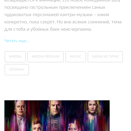
посвящено гастрольным приключениям самых
чудаковатых персонажей кантри-музыки – каких
конкретно, пока секрет. Но вне всяких сомнений, тема
для стеба и убойных баек неисчерпаема.
Читать еще…
AMEDIA
AMEDIA PREMIUM
АНОНС
БАЙКИ ИЗ ТУРНЕ
СЕРИАЛЫ