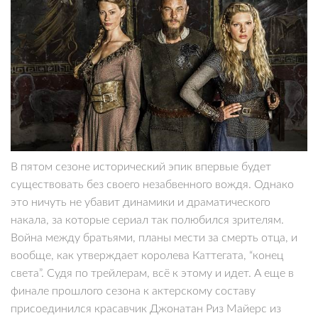
В пятом сезоне исторический эпик впервые будет
существовать без своего незабвенного вождя. Однако
это ничуть не убавит динамики и драматического
накала, за которые сериал так полюбился зрителям.
Война между братьями, планы мести за смерть отца, и
вообще, как утверждает королева Каттегата, “конец
света”. Судя по трейлерам, всё к этому и идет. А еще в
финале прошлого сезона к актерскому составу
присоединился красавчик Джонатан Риз Майерс из