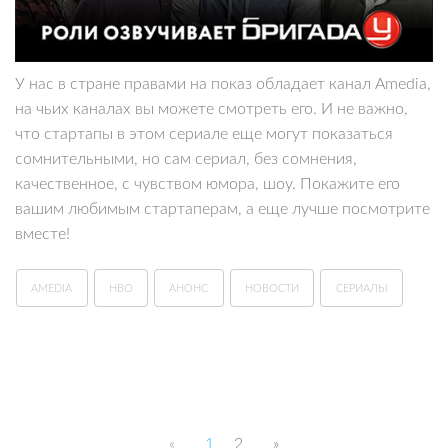
У нас в стране правами на показ обладает канал Amedia,
на чьих каналах вы можете смотреть его. И не важно,
что стартапы в этом сериале еще могут показаться
сомнительными, но сам сериал, без сомнения,
качественное, с чувством юмора, шоу. Покажите его
вашим любимым стартаперам, а еще лучше посмотрите
вместе!
AMEDIA
HBO
АНОНС
НОВОСТИ
СЕРИАЛЫ
«
1
2
»