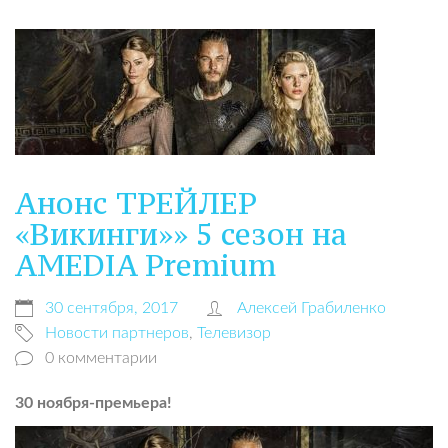
Анонс ТРЕЙЛЕР
«Викинги»» 5 сезон на
АMEDIA Premium
30 сентября, 2017
Алексей Грабиленко
Новости партнеров
,
Телевизор
0 комментарии
30 ноября-премьера!