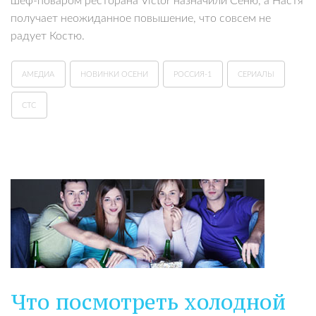
шеф-поваром ресторана Victor назначили Сеню, а Настя
получает неожиданное повышение, что совсем не
радует Костю.
АМЕДИА
НОВИНКИ ОСЕНИ
РОССИЯ-1
СЕРИАЛЫ
СТС
Что посмотреть холодной