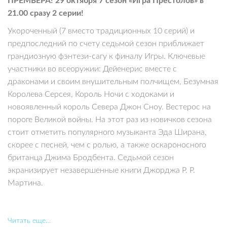
ПРЕМЬЕРА! 29 октября 7 сезон «Игра Престолов» в
21.00 сразу 2 серии!
Укороченный (7 вместо традиционных 10 серий) и
предпоследний по счету седьмой сезон приближает
грандиозную фэнтези-сагу к финалу Игры. Ключевые
участники во всеоружии: Дейенерис вместе с
драконами и своим внушительным полчищем, Безумная
Королева Серсея, Король Ночи с ходоками и
новоявленный король Севера Джон Сноу. Вестерос на
пороге Великой войны. На этот раз из новичков сезона
стоит отметить популярного музыканта Эда Ширана,
скорее с песней, чем с ролью, а также оскароносного
британца Джима Бродбента. Седьмой сезон
экранизирует незавершенные книги Джорджа Р. Р.
Мартина.
Читать еще…