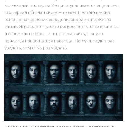
коллекцией постеров. Интрига усиливается еще и тем,
что сериал обогнал книгу — сюжет шестого сезона
основан на черновиках недописанной книги «Ветра
зимы». Ясно одно – кто-то воскреснет, кто-то вернется
из прежних сезонов, и чего греха таить, с кем-то
придется попрощаться навсегда. Но лучше один раз
увидеть, чем семь раз угадать.