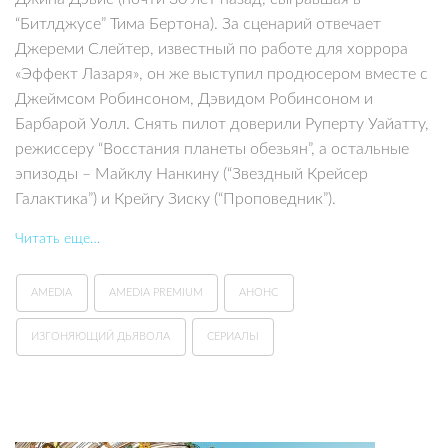
“Битлджусе” Тима Бертона). За сценарий отвечает
Джереми Слейтер, известный по работе для хоррора
«Эффект Лазаря», он же выступил продюсером вместе с
Джеймсом Робинсоном, Дэвидом Робинсоном и
Барбарой Уолл. Снять пилот доверили Руперту Уайатту,
режиссеру “Восстания планеты обезьян”, а остальные
эпизоды – Майклу Нанкину (“Звездный Крейсер
Галактика”) и Крейгу Зиску (“Проповедник”).
Читать еще…
AMEDIA
AMEDIA PREMIUM
АНОНС
ИЗГОНЯЮЩИЙ ДЬЯВОЛА
СЕРИАЛЫ