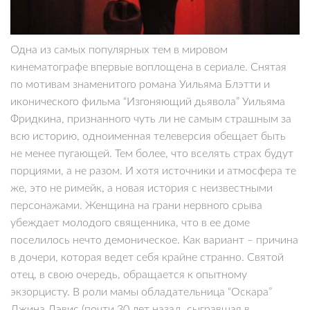
Одна из самых популярных тем в мировом
кинематографе впервые воплощена в сериале. Снятая
по мотивам знаменитого романа Уильяма Блэтти и
иконического фильма “Изгоняющий дьявола” Уильяма
Фридкина, признанного чуть ли не самым страшным за
всю историю, одноименная телеверсия обещает быть
не менее пугающей. Тем более, что вселять страх будут
порциями, а не разом. И хотя источники и атмосфера те
же, это не римейк, а новая история с неизвестными
персонажами. Женщина на грани нервного срыва
убеждает молодого священника, что в ее доме
поселилось нечто демоническое. Как вариант – причина
в дочери, которая ведет себя крайне странно. Святой
отец, в свою очередь, обращается к опытному
экзорцисту. В роли мамы обладательница “Оскара”
Джина Дэвис (почти 30 лет назад, сыгравшая в