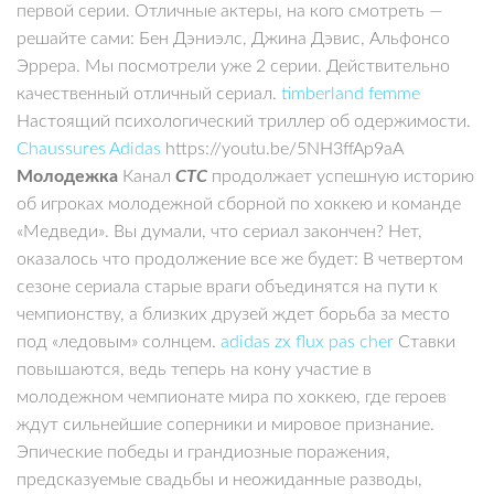
sale
первой серии. Отличные актеры, на кого смотреть —
north face jackets cyber monday deals
moncler jackets
black friday 2016
решайте сами: Бен Дэниэлс, Джина Дэвис, Альфонсо
jordan 11 space jam uk
Эррера. Мы посмотрели уже 2 серии. Действительно
качественный отличный сериал.
timberland femme
Настоящий психологический триллер об одержимости.
Chaussures Adidas
https://youtu.be/5NH3ffAp9aA
Молодежка
Канал
СТС
продолжает успешную историю
об игроках молодежной сборной по хоккею и команде
«Медведи». Вы думали, что сериал закончен? Нет,
оказалось что продолжение все же будет: В четвертом
сезоне сериала старые враги объединятся на пути к
чемпионству, а близких друзей ждет борьба за место
под «ледовым» солнцем.
adidas zx flux pas cher
Ставки
повышаются, ведь теперь на кону участие в
молодежном чемпионате мира по хоккею, где героев
ждут сильнейшие соперники и мировое признание.
Эпические победы и грандиозные поражения,
предсказуемые свадьбы и неожиданные разводы,