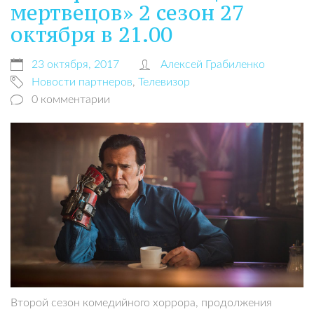
мертвецов» 2 сезон 27
октября в 21.00
23 октября, 2017
Алексей Грабиленко
Новости партнеров
,
Телевизор
0 комментарии
Второй сезон комедийного хоррора, продолжения