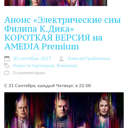
Анонс «Электрические сны
Филипа К.Дика»
КОРОТКАЯ ВЕРСИЯ на
АMEDIA Premium
30 сентября, 2017
Алексей Грабиленко
Новости партнеров
,
Телевизор
0 комментарии
С 21 Сентября, каждый Четверг, в 22-00