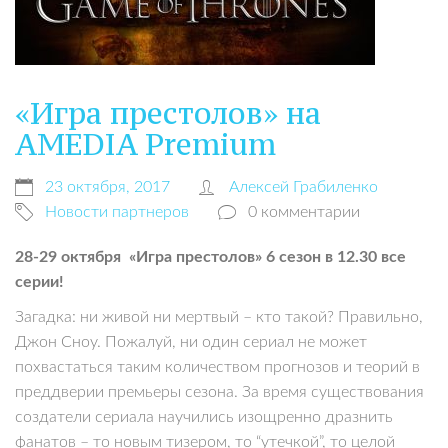
«Игра престолов» на
AMEDIA Premium
23 октября, 2017
Алексей Грабиленко
Новости партнеров
0 комментарии
28-29 октября «Игра престолов» 6 сезон в 12.30 все
серии!
Загадка: ни живой ни мертвый – кто такой? Правильно,
Джон Сноу. Пожалуй, ни один сериал не может
похвастаться таким количеством прогнозов и теорий в
преддверии премьеры сезона. За время существования
создатели сериала научились изощренно дразнить
фанатов – то новым тизером, то “утечкой”, то целой