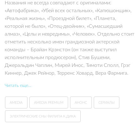
Названия не всегда совпадают с оригиналами:
«Автофабрика», «Убей всех остальных», «Капюшонщик»,
«Реальная жизнь», «Проездной билет», «Планета,
которой не было», «Отец-двойник», «Сумасшедший
алмаз», «Целы и невредимы», «Человек». Отдельно стоит
отметить несколько имен грандиозной актерской
команды – Брайан Крэнстон (он также выступил
исполнительным продюсером), Стив Бушеми,
Джеральдин Чаплин, Мирей Инос, Тимоти Сполл, Грэг
Киннер, Джек Рейнор, Терренс Ховард, Вера Фармига.
Читать еще…
AMEDIA
AMEDIA PREMIUM
АНОНС
СЕРИАЛЫ
ЭЛЕКТРИЧЕСКИЕ СНЫ ФИЛИПА К.ДИКА