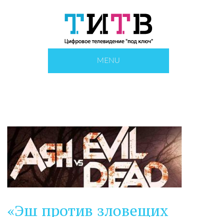
MENU
«Эш против зловещих