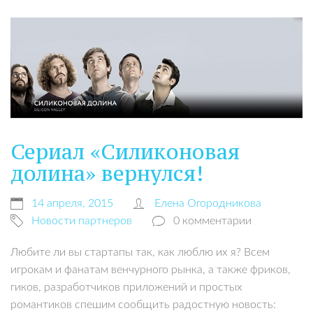
Сериал «Силиконовая
долина» вернулся!
14 апреля, 2015
Елена Огородникова
Новости партнеров
0 комментарии
Любите ли вы стартапы так, как люблю их я? Всем
игрокам и фанатам венчурного рынка, а также фриков,
гиков, разработчиков приложений и простых
романтиков спешим сообщить радостную новость: