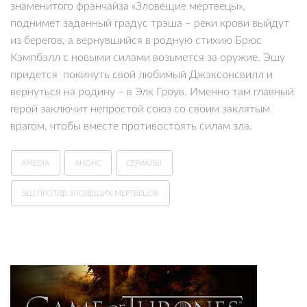
знаменитого франчайза «Зловещие мертвецы»,
поднимет заданный градус трэша – реки крови выйдут
из берегов, а вернувшийся в родную стихию Брюс
Кэмпбэлл с новыми силами возьмется за оружие. Эшу
придется покинуть свой любимый Джэксонсвилл и
вернуться на родину – в Элк Гроув. Именно там главный
герой заключит непростой союз со своим заклятым
врагом, чтобы вместе противостоять силам зла.
AMEDIA
АНОНС
СЕРИАЛЫ
ЭШ ПРОТИВ ЗЛОВЕЩИХ МЕРТВЕЦОВ