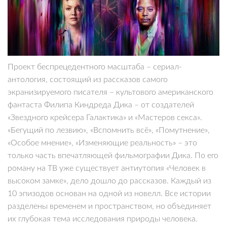
Проект беспрецедентного масштаба – сериал-
антология, состоящий из рассказов самого
экранизируемого писателя – культового американского
фантаста Филипа Киндреда Дика – от создателей
«Звездного крейсера Галактика» и «Мастеров секса».
«Бегущий по лезвию», «Вспомнить всё», «Помутнение»,
«Особое мнение», «Изменяющие реальность» – это
только часть впечатляющей фильмографии Дика. По его
роману на ТВ уже существует антиутопия «Человек в
высоком замке», дело дошло до рассказов. Каждый из
10 эпизодов основан на одной из новелл. Все истории
разделены временем и пространством, но объединяет
их глубокая тема исследования природы человека.