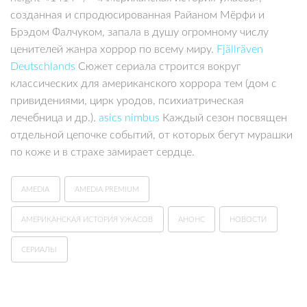
созданная и спродюсированная Райаном Мёрфи и
Брэдом Фалчуком, запала в душу огромному числу
ценителей жанра хоррор по всему миру.
Fjällräven
Deutschlands
Сюжет сериала строится вокруг
классических для американского хоррора тем (дом с
привидениями, цирк уродов, психиатрическая
лечебница и др.).
asics nimbus
Каждый сезон посвящен
отдельной цепочке событий, от которых бегут мурашки
по коже и в страхе замирает сердце.
AMEDIA
AMEDIA PREMIUM
АМЕРИКАНСКАЯ ИСТОРИЯ УЖАСОВ
АНОНС
НОВОСТИ
СЕРИАЛЫ