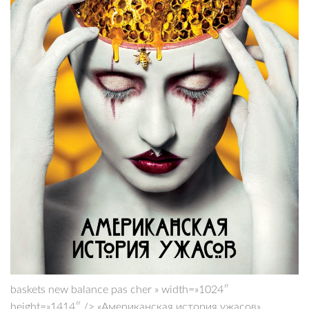
baskets new balance pas cher » width=»1024″
height=»1414″ /> «Американская история ужасов»,