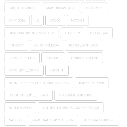
ВИЦЕ-ПРЕЗИДЕНТ
МАРТОВСКИЕ ИДЫ
КИНОМИКС
EMMY2016
LG
WEBOS
NETCAST
ПРИЛОЖЕНИЕ ДЛЯ SMART TV
KLEVER TV
РЕД-МЕДИА
КИНОХИТ
КИНОПРЕМЬЕРА
РЕБРЕНДИНГ КИНО
СЕРИАЛЫ ВЕСНЫ
РОССИЯ-1
НОВИНКИ ОСЕНИ
ХОРОШИЙ ДОКТОР
ВИКИНГИ
ЭЛЕКТРИЧЕСКИЕ СНЫ ФИЛИПА К.ДИКА
БАЙКИ ИЗ ТУРНЕ
ИЗГОНЯЮЩИЙ ДЬЯВОЛА
МОЛОДЫЕ И ДЕРЗКИЕ
ЭЛЕМЕНТАРНО
ЭШ ПРОТИВ ЗЛОВЕЩИХ МЕРТВЕЦОВ
NAT GEO
ОБРАТНАЯ СТОРОНА ЛУНЫ
ЧТО ЗНАЕТ ОЛИВИЯ