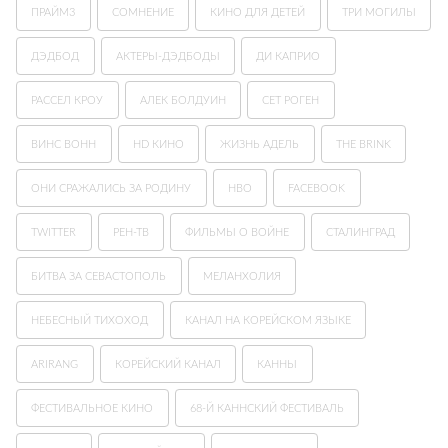
ПРАЙМ3
СОМНЕНИЕ
КИНО ДЛЯ ДЕТЕЙ
ТРИ МОГИЛЫ
ДЭДБОД
АКТЕРЫ-ДЭДБОДЫ
ДИ КАПРИО
РАССЕЛ КРОУ
АЛЕК БОЛДУИН
СЕТ РОГЕН
ВИНС ВОНН
HD КИНО
ЖИЗНЬ АДЕЛЬ
THE BRINK
ОНИ СРАЖАЛИСЬ ЗА РОДИНУ
HBO
FACEBOOK
TWITTER
РЕН-ТВ
ФИЛЬМЫ О ВОЙНЕ
СТАЛИНГРАД
БИТВА ЗА СЕВАСТОПОЛЬ
МЕЛАНХОЛИЯ
НЕБЕСНЫЙ ТИХОХОД
КАНАЛ НА КОРЕЙСКОМ ЯЗЫКЕ
ARIRANG
КОРЕЙСКИЙ КАНАЛ
КАННЫ
ФЕСТИВАЛЬНОЕ КИНО
68-Й КАННСКИЙ ФЕСТИВАЛЬ