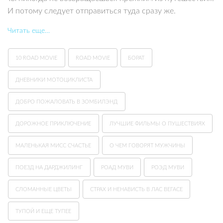
И потому следует отправиться туда сразу же.
Читать еще…
10 ROAD MOVIE
ROAD MOVIE
БОРАТ
ДНЕВНИКИ МОТОЦИКЛИСТА
ДОБРО ПОЖАЛОВАТЬ В ЗОМБИЛЭНД
ДОРОЖНОЕ ПРИКЛЮЧЕНИЕ
ЛУЧШИЕ ФИЛЬМЫ О ПУШЕСТВИЯХ
МАЛЕНЬКАЯ МИСС СЧАСТЬЕ
О ЧЕМ ГОВОРЯТ МУЖЧИНЫ
ПОЕЗД НА ДАРДЖИЛИНГ
РОАД МУВИ
РОЭД МУВИ
СЛОМАННЫЕ ЦВЕТЫ
СТРАХ И НЕНАВИСТЬ В ЛАС ВЕГАСЕ
ТУПОЙ И ЕЩЕ ТУПЕЕ