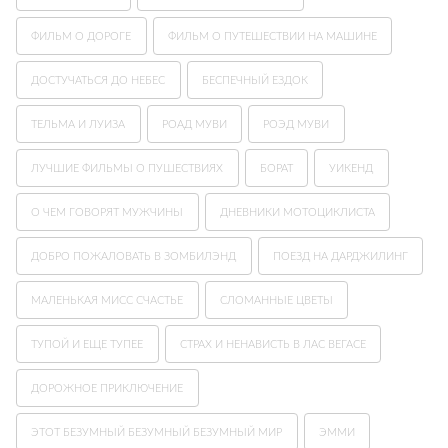
ФИЛЬМ О ДОРОГЕ
ФИЛЬМ О ПУТЕШЕСТВИИ НА МАШИНЕ
ДОСТУЧАТЬСЯ ДО НЕБЕС
БЕСПЕЧНЫЙ ЕЗДОК
ТЕЛЬМА И ЛУИЗА
РОАД МУВИ
РОЭД МУВИ
ЛУЧШИЕ ФИЛЬМЫ О ПУШЕСТВИЯХ
БОРАТ
УИКЕНД
О ЧЕМ ГОВОРЯТ МУЖЧИНЫ
ДНЕВНИКИ МОТОЦИКЛИСТА
ДОБРО ПОЖАЛОВАТЬ В ЗОМБИЛЭНД
ПОЕЗД НА ДАРДЖИЛИНГ
МАЛЕНЬКАЯ МИСС СЧАСТЬЕ
СЛОМАННЫЕ ЦВЕТЫ
ТУПОЙ И ЕЩЕ ТУПЕЕ
СТРАХ И НЕНАВИСТЬ В ЛАС ВЕГАСЕ
ДОРОЖНОЕ ПРИКЛЮЧЕНИЕ
ЭТОТ БЕЗУМНЫЙ БЕЗУМНЫЙ БЕЗУМНЫЙ МИР
ЭММИ