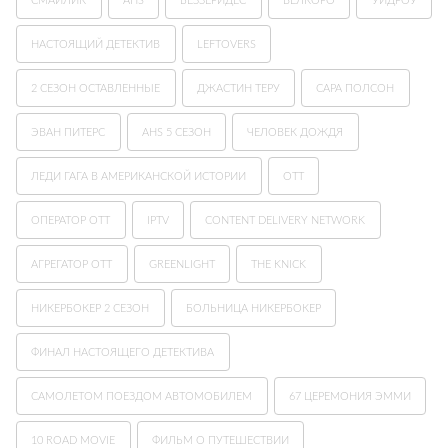
СМАЙЛИК
AHS
БЕЗЗЕРИДЕС
ВЕЛКОРО
УИДРОУ
НАСТОЯЩИЙ ДЕТЕКТИВ
LEFTOVERS
2 СЕЗОН ОСТАВЛЕННЫЕ
ДЖАСТИН ТЕРУ
САРА ПОЛСОН
ЭВАН ПИТЕРС
AHS 5 СЕЗОН
ЧЕЛОВЕК ДОЖДЯ
ЛЕДИ ГАГА В АМЕРИКАНСКОЙ ИСТОРИИ
ОТТ
ОПЕРАТОР OTT
IPTV
CONTENT DELIVERY NETWORK
АГРЕГАТОР OTT
GREENLIGHT
THE KNICK
НИКЕРБОКЕР 2 СЕЗОН
БОЛЬНИЦА НИКЕРБОКЕР
ФИНАЛ НАСТОЯЩЕГО ДЕТЕКТИВА
САМОЛЕТОМ ПОЕЗДОМ АВТОМОБИЛЕМ
67 ЦЕРЕМОНИЯ ЭММИ
10 ROAD MOVIE
ФИЛЬМ О ПУТЕШЕСТВИИ