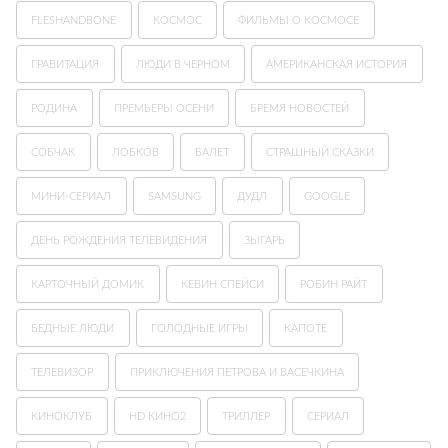
FLESHANDBONE
КОСМОС
ФИЛЬМЫ О КОСМОСЕ
ГРАВИТАЦИЯ
ЛЮДИ В ЧЕРНОМ
АМЕРИКАНСКАЯ ИСТОРИЯ
РОДИНА
ПРЕМЬЕРЫ ОСЕНИ
БРЕМЯ НОВОСТЕЙ
СОБЧАК
ЛОБКОВ
БАЛЕТ
СТРАШНЫЙ СКАЗКИ
МИНИ-СЕРИАЛ
SAMSUNG
ДУДЛ
GOOGLE
ДЕНЬ РОЖДЕНИЯ ТЕЛЕВИДЕНИЯ
ЗЫГАРЬ
КАРТОЧНЫЙ ДОМИК
КЕВИН СПЕЙСИ
РОБИН РАЙТ
БЕДНЫЕ ЛЮДИ
ГОЛОДНЫЕ ИГРЫ
КАПОТЕ
ТЕЛЕВИЗОР
ПРИКЛЮЧЕНИЯ ПЕТРОВА И ВАСЕЧКИНА
КИНОКЛУБ
HD КИНО2
ТРИЛЛЕР
СЕРИАЛ