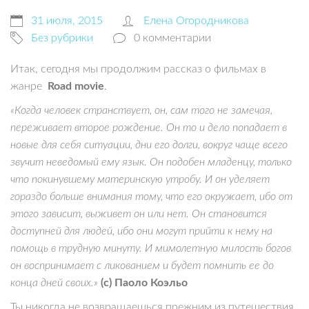
31 июля, 2015
Елена Огородникова
Без рубрики
0 комментарии
Итак, сегодня мы продолжим рассказ о фильмах в
жанре
Road movie
.
«Когда человек странствует, он, сам того не замечая,
переживает второе рождение. Он то и дело попадает в
новые для себя ситуации, дни его долги, вокруг чаще всего
звучит неведомый ему язык. Он подобен младенцу, только
что покинувшему материнскую утробу. И он уделяет
гораздо больше внимания тому, что его окружает, ибо от
этого зависит, выживет он или нет. Он становится
доступней для людей, ибо они могут прийти к нему на
помощь в трудную минуту. И мимолетную милость богов
он воспринимает с ликованием и будет помнить ее до
конца дней своих.»
(с) Паоло Коэльо
Ты никогда не возвращаешься прежним из путешествия.