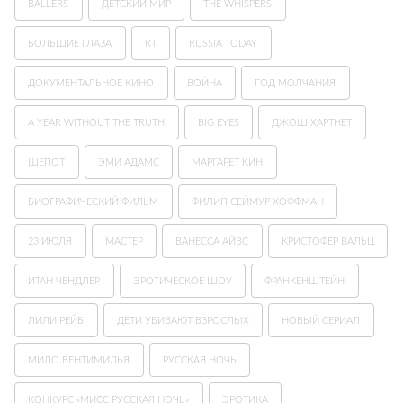
BALLERS
ДЕТСКИЙ МИР
THE WHISPERS
БОЛЬШИЕ ГЛАЗА
RT
RUSSIA TODAY
ДОКУМЕНТАЛЬНОЕ КИНО
ВОЙНА
ГОД МОЛЧАНИЯ
A YEAR WITHOUT THE TRUTH
BIG EYES
ДЖОШ ХАРТНЕТ
ШЕПОТ
ЭМИ АДАМС
МАРГАРЕТ КИН
БИОГРАФИЧЕСКИЙ ФИЛЬМ
ФИЛИП СЕЙМУР ХОФФМАН
23 ИЮЛЯ
МАСТЕР
ВАНЕССА АЙВС
КРИСТОФЕР ВАЛЬЦ
ИТАН ЧЕНДЛЕР
ЭРОТИЧЕСКОЕ ШОУ
ФРАНКЕНШТЕЙН
ЛИЛИ РЕЙБ
ДЕТИ УБИВАЮТ ВЗРОСЛЫХ
НОВЫЙ СЕРИАЛ
МИЛО ВЕНТИМИЛЬЯ
РУССКАЯ НОЧЬ
КОНКУРС «МИСС РУССКАЯ НОЧЬ»
ЭРОТИКА