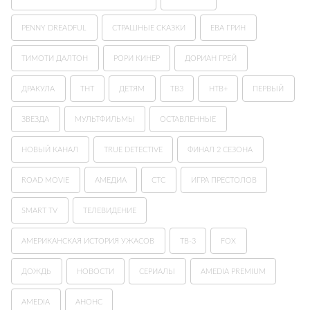
PENNY DREADFUL
СТРАШНЫЕ СКАЗКИ
ЕВА ГРИН
ТИМОТИ ДАЛТОН
РОРИ КИНЕР
ДОРИАН ГРЕЙ
ДРАКУЛА
ТНТ
ДЕТЯМ
ТВ3
НТВ+
ПЕРВЫЙ
ЗВЕЗДА
МУЛЬТФИЛЬМЫ
ОСТАВЛЕННЫЕ
НОВЫЙ КАНАЛ
TRUE DETECTIVE
ФИНАЛ 2 СЕЗОНА
ROAD MOVIE
АМЕДИА
СТС
ИГРА ПРЕСТОЛОВ
SMART TV
ТЕЛЕВИДЕНИЕ
АМЕРИКАНСКАЯ ИСТОРИЯ УЖАСОВ
ТВ-3
FOX
ДОЖДЬ
НОВОСТИ
СЕРИАЛЫ
AMEDIA PREMIUM
AMEDIA
АНОНС