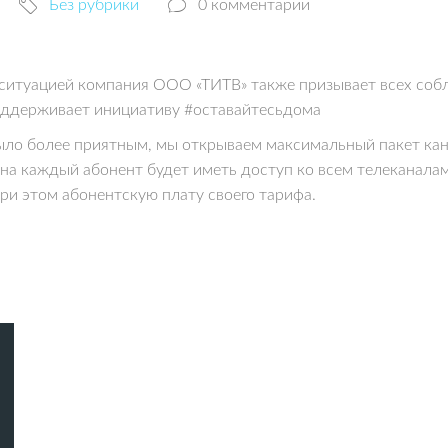
Без рубрики
0 комментарии
 ситуацией компания ООО «ТИТВ» также призывает всех соб
оддерживает инициативу #оставайтесьдома
ло более приятным, мы открываем максимальный пакет ка
ина каждый абонент будет иметь доступ ко всем телеканалам
ри этом абонентскую плату своего тарифа.