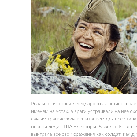
Реальная история легендарной женщины-снай
именем на устах, а враги устраивали на нее о
самым трагическим испытанием для нее стала 
первой леди США Элеоноры Рузвельт. Ее выст
выиграла все свои сражения как солдат, как 