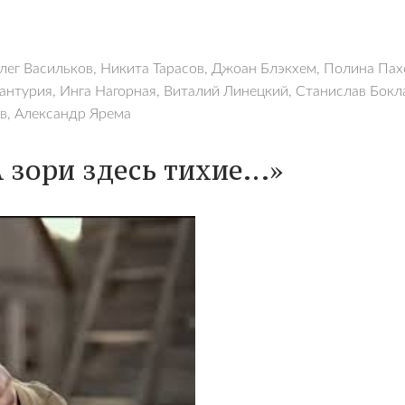
лег Васильков, Никита Тарасов, Джоан Блэкхем, Полина Пах
антурия, Инга Нагорная, Виталий Линецкий, Станислав Бокл
в, Александр Ярема
 зори здесь тихие…»