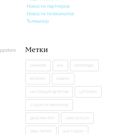
Новости партнеров
Новости телеканалов
Телевизор
Метки
ppstore
СМАЙЛИК
AHS
БЕЗЗЕРИДЕС
ВЕЛКОРО
УИДРОУ
НАСТОЯЩИЙ ДЕТЕКТИВ
LEFTOVERS
2 СЕЗОН ОСТАВЛЕННЫЕ
ДЖАСТИН ТЕРУ
САРА ПОЛСОН
ЭВАН ПИТЕРС
AHS 5 СЕЗОН