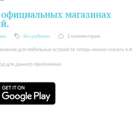
 официальных магазинах
й.
ова
Без рубрики
2 комментарии
ложение для мобильных устройств теперь можно скачать в A
од для данного приложения.