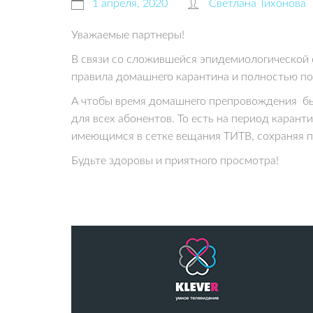
1 апреля, 2020
Светлана Тихонова
Уважаемые партнеры!
В связи со сложившейся эпидемиологической
правила домашнего карантина и полностью п
А чтобы время домашнего препровождения бы
для всех абонентов. То есть на период карант
имеющимся в сетке вещания ТИТВ, сохраняя п
Будьте здоровы и приятного просмотра!