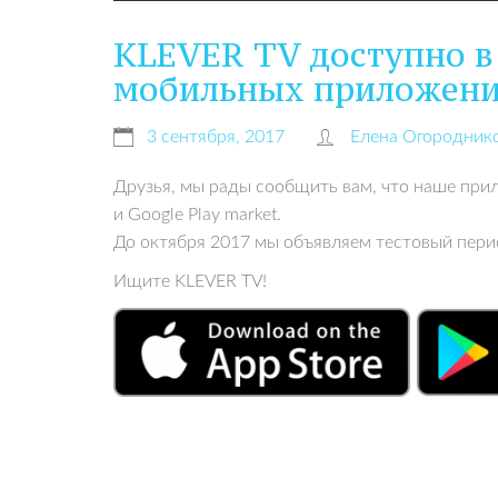
KLEVER TV доступно в
мобильных приложени
3 сентября, 2017
Елена Огородник
Друзья, мы рады сообщить вам, что наше при
и Google Play market.
До октября 2017 мы объявляем тестовый пери
Ищите KLEVER TV!