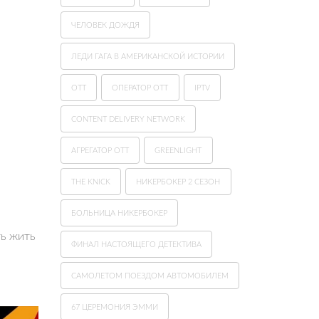
ЧЕЛОВЕК ДОЖДЯ
ЛЕДИ ГАГА В АМЕРИКАНСКОЙ ИСТОРИИ
ОТТ
ОПЕРАТОР OTT
IPTV
CONTENT DELIVERY NETWORK
АГРЕГАТОР OTT
GREENLIGHT
THE KNICK
НИКЕРБОКЕР 2 СЕЗОН
БОЛЬНИЦА НИКЕРБОКЕР
ть жить
ФИНАЛ НАСТОЯЩЕГО ДЕТЕКТИВА
САМОЛЕТОМ ПОЕЗДОМ АВТОМОБИЛЕМ
67 ЦЕРЕМОНИЯ ЭММИ