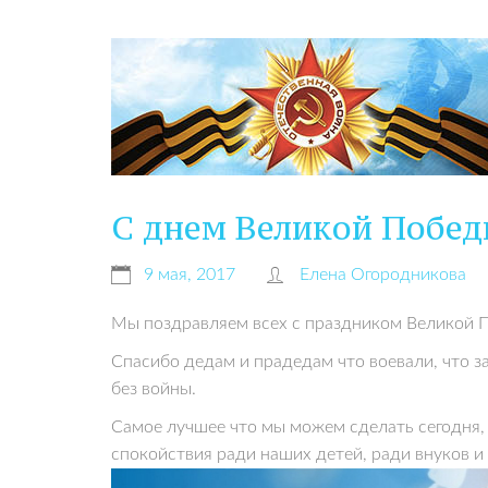
C днем Великой Побед
9 мая, 2017
Елена Огородникова
Мы поздравляем всех с праздником Великой 
Спасибо дедам и прадедам что воевали, что 
без войны.
Самое лучшее что мы можем сделать сегодня, 
спокойствия ради наших детей, ради внуков и