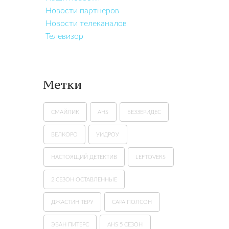
Новости партнеров
Новости телеканалов
Телевизор
Метки
СМАЙЛИК
AHS
БЕЗЗЕРИДЕС
ВЕЛКОРО
УИДРОУ
НАСТОЯЩИЙ ДЕТЕКТИВ
LEFTOVERS
2 СЕЗОН ОСТАВЛЕННЫЕ
ДЖАСТИН ТЕРУ
САРА ПОЛСОН
ЭВАН ПИТЕРС
AHS 5 СЕЗОН