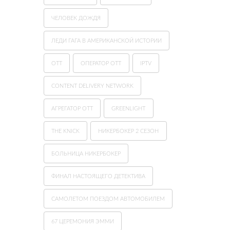
ЧЕЛОВЕК ДОЖДЯ
ЛЕДИ ГАГА В АМЕРИКАНСКОЙ ИСТОРИИ
ОТТ
ОПЕРАТОР OTT
IPTV
CONTENT DELIVERY NETWORK
АГРЕГАТОР OTT
GREENLIGHT
THE KNICK
НИКЕРБОКЕР 2 СЕЗОН
БОЛЬНИЦА НИКЕРБОКЕР
ФИНАЛ НАСТОЯЩЕГО ДЕТЕКТИВА
САМОЛЕТОМ ПОЕЗДОМ АВТОМОБИЛЕМ
67 ЦЕРЕМОНИЯ ЭММИ