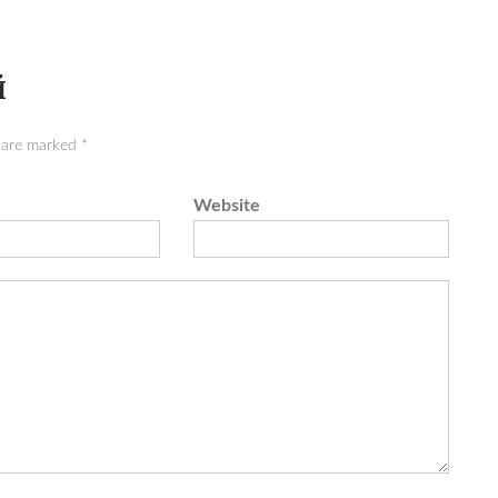
й
s are marked
*
Website