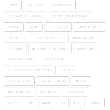
ШЕПОТ
ЭМИ АДАМС
МАРГАРЕТ КИН
БИОГРАФИЧЕСКИЙ ФИЛЬМ
ФИЛИП СЕЙМУР ХОФФМАН
23 ИЮЛЯ
МАСТЕР
ВАНЕССА АЙВС
КРИСТОФЕР ВАЛЬЦ
ИТАН ЧЕНДЛЕР
ЭРОТИЧЕСКОЕ ШОУ
ФРАНКЕНШТЕЙН
ЛИЛИ РЕЙБ
ДЕТИ УБИВАЮТ ВЗРОСЛЫХ
НОВЫЙ СЕРИАЛ
МИЛО ВЕНТИМИЛЬЯ
РУССКАЯ НОЧЬ
КОНКУРС «МИСС РУССКАЯ НОЧЬ»
ЭРОТИКА
PENNY DREADFUL
СТРАШНЫЕ СКАЗКИ
ЕВА ГРИН
ТИМОТИ ДАЛТОН
РОРИ КИНЕР
ДОРИАН ГРЕЙ
ДРАКУЛА
ТНТ
ДЕТЯМ
ТВ3
НТВ+
ПЕРВЫЙ