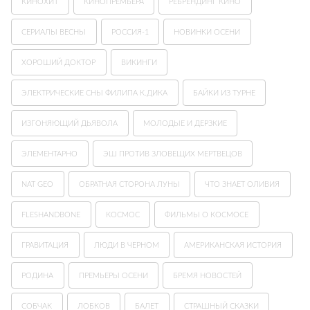
КИНОХИТ
КИНОПРЕМЬЕРА
РЕБРЕНДИНГ КИНО
СЕРИАЛЫ ВЕСНЫ
РОССИЯ-1
НОВИНКИ ОСЕНИ
ХОРОШИЙ ДОКТОР
ВИКИНГИ
ЭЛЕКТРИЧЕСКИЕ СНЫ ФИЛИПА К.ДИКА
БАЙКИ ИЗ ТУРНЕ
ИЗГОНЯЮЩИЙ ДЬЯВОЛА
МОЛОДЫЕ И ДЕРЗКИЕ
ЭЛЕМЕНТАРНО
ЭШ ПРОТИВ ЗЛОВЕЩИХ МЕРТВЕЦОВ
NAT GEO
ОБРАТНАЯ СТОРОНА ЛУНЫ
ЧТО ЗНАЕТ ОЛИВИЯ
FLESHANDBONE
КОСМОС
ФИЛЬМЫ О КОСМОСЕ
ГРАВИТАЦИЯ
ЛЮДИ В ЧЕРНОМ
АМЕРИКАНСКАЯ ИСТОРИЯ
РОДИНА
ПРЕМЬЕРЫ ОСЕНИ
БРЕМЯ НОВОСТЕЙ
СОБЧАК
ЛОБКОВ
БАЛЕТ
СТРАШНЫЙ СКАЗКИ