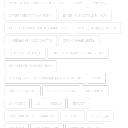
ЛУЧШИЕ ФИЛЬМЫ О ПУШЕСТВИЯХ
БОРАТ
УИКЕНД
О ЧЕМ ГОВОРЯТ МУЖЧИНЫ
ДНЕВНИКИ МОТОЦИКЛИСТА
ДОБРО ПОЖАЛОВАТЬ В ЗОМБИЛЭНД
ПОЕЗД НА ДАРДЖИЛИНГ
МАЛЕНЬКАЯ МИСС СЧАСТЬЕ
СЛОМАННЫЕ ЦВЕТЫ
ТУПОЙ И ЕЩЕ ТУПЕЕ
СТРАХ И НЕНАВИСТЬ В ЛАС ВЕГАСЕ
ДОРОЖНОЕ ПРИКЛЮЧЕНИЕ
ЭТОТ БЕЗУМНЫЙ БЕЗУМНЫЙ БЕЗУМНЫЙ МИР
ЭММИ
ВИЦЕ-ПРЕЗИДЕНТ
МАРТОВСКИЕ ИДЫ
КИНОМИКС
EMMY2016
LG
WEBOS
NETCAST
ПРИЛОЖЕНИЕ ДЛЯ SMART TV
KLEVER TV
РЕД-МЕДИА