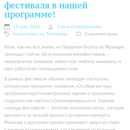
фестиваля в нашей
программе!
19 мая, 2015
Елена Огородникова
Наши новости
,
Телевизор
0 комментарии
Итак, как мы все знаем, на Лазурном Берегу во Франции
проходит сейчас 68-й каннский кинофестиваль –
мероприятие знаковое, известное любому киноману, и
нам, работягам телевещания,тоже.
В рамках фестиваля обычно проводят несколько
конкурсных программ: основная, «Особый взгляд»,
программа короткометражных картин и программа
студенческих картин («Синемафондасьон»). Главная
награда фестиваля — Золотая пальмовая ветвь, которая
вручается за лучший фильм в основном конкурсе.
Решение о вручении призов принимает жюри во главе
с почетным президентом, составленное из ведущих