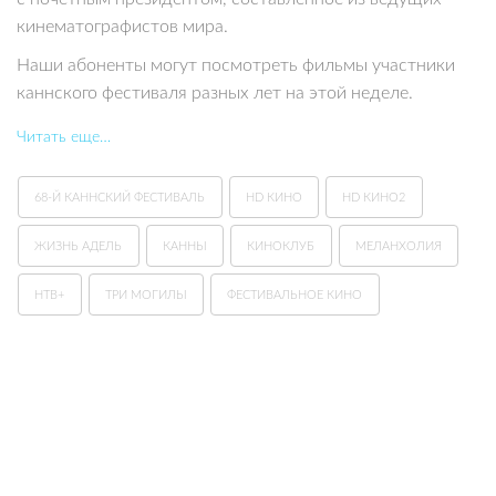
кинематографистов мира.
Наши абоненты могут посмотреть фильмы участники
каннского фестиваля разных лет на этой неделе.
Читать еще…
68-Й КАННСКИЙ ФЕСТИВАЛЬ
HD КИНО
HD КИНО2
ЖИЗНЬ АДЕЛЬ
КАННЫ
КИНОКЛУБ
МЕЛАНХОЛИЯ
НТВ+
ТРИ МОГИЛЫ
ФЕСТИВАЛЬНОЕ КИНО