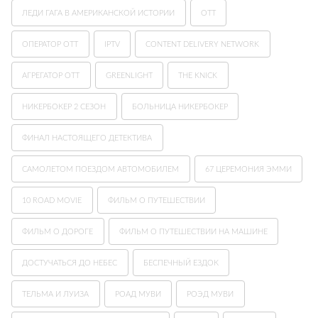
ЛЕДИ ГАГА В АМЕРИКАНСКОЙ ИСТОРИИ
ОТТ
ОПЕРАТОР OTT
IPTV
CONTENT DELIVERY NETWORK
АГРЕГАТОР OTT
GREENLIGHT
THE KNICK
НИКЕРБОКЕР 2 СЕЗОН
БОЛЬНИЦА НИКЕРБОКЕР
ФИНАЛ НАСТОЯЩЕГО ДЕТЕКТИВА
САМОЛЕТОМ ПОЕЗДОМ АВТОМОБИЛЕМ
67 ЦЕРЕМОНИЯ ЭММИ
10 ROAD MOVIE
ФИЛЬМ О ПУТЕШЕСТВИИ
ФИЛЬМ О ДОРОГЕ
ФИЛЬМ О ПУТЕШЕСТВИИ НА МАШИНЕ
ДОСТУЧАТЬСЯ ДО НЕБЕС
БЕСПЕЧНЫЙ ЕЗДОК
ТЕЛЬМА И ЛУИЗА
РОАД МУВИ
РОЭД МУВИ