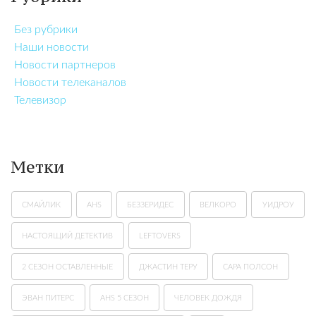
Без рубрики
Наши новости
Новости партнеров
Новости телеканалов
Телевизор
Метки
СМАЙЛИК
AHS
БЕЗЗЕРИДЕС
ВЕЛКОРО
УИДРОУ
НАСТОЯЩИЙ ДЕТЕКТИВ
LEFTOVERS
2 СЕЗОН ОСТАВЛЕННЫЕ
ДЖАСТИН ТЕРУ
САРА ПОЛСОН
ЭВАН ПИТЕРС
AHS 5 СЕЗОН
ЧЕЛОВЕК ДОЖДЯ