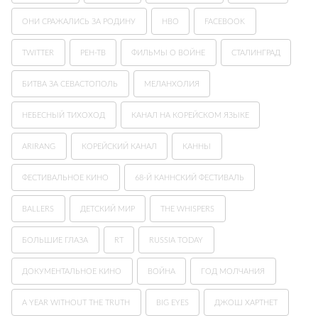
ОНИ СРАЖАЛИСЬ ЗА РОДИНУ
HBO
FACEBOOK
TWITTER
РЕН-ТВ
ФИЛЬМЫ О ВОЙНЕ
СТАЛИНГРАД
БИТВА ЗА СЕВАСТОПОЛЬ
МЕЛАНХОЛИЯ
НЕБЕСНЫЙ ТИХОХОД
КАНАЛ НА КОРЕЙСКОМ ЯЗЫКЕ
ARIRANG
КОРЕЙСКИЙ КАНАЛ
КАННЫ
ФЕСТИВАЛЬНОЕ КИНО
68-Й КАННСКИЙ ФЕСТИВАЛЬ
BALLERS
ДЕТСКИЙ МИР
THE WHISPERS
БОЛЬШИЕ ГЛАЗА
RT
RUSSIA TODAY
ДОКУМЕНТАЛЬНОЕ КИНО
ВОЙНА
ГОД МОЛЧАНИЯ
A YEAR WITHOUT THE TRUTH
BIG EYES
ДЖОШ ХАРТНЕТ