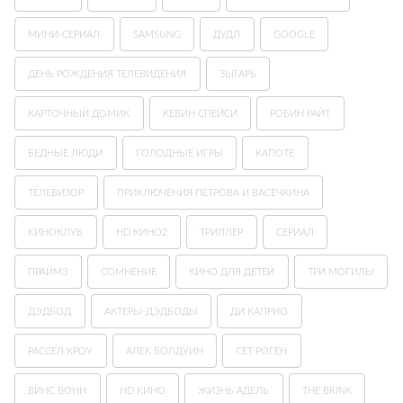
МИНИ-СЕРИАЛ
SAMSUNG
ДУДЛ
GOOGLE
ДЕНЬ РОЖДЕНИЯ ТЕЛЕВИДЕНИЯ
ЗЫГАРЬ
КАРТОЧНЫЙ ДОМИК
КЕВИН СПЕЙСИ
РОБИН РАЙТ
БЕДНЫЕ ЛЮДИ
ГОЛОДНЫЕ ИГРЫ
КАПОТЕ
ТЕЛЕВИЗОР
ПРИКЛЮЧЕНИЯ ПЕТРОВА И ВАСЕЧКИНА
КИНОКЛУБ
HD КИНО2
ТРИЛЛЕР
СЕРИАЛ
ПРАЙМ3
СОМНЕНИЕ
КИНО ДЛЯ ДЕТЕЙ
ТРИ МОГИЛЫ
ДЭДБОД
АКТЕРЫ-ДЭДБОДЫ
ДИ КАПРИО
РАССЕЛ КРОУ
АЛЕК БОЛДУИН
СЕТ РОГЕН
ВИНС ВОНН
HD КИНО
ЖИЗНЬ АДЕЛЬ
THE BRINK