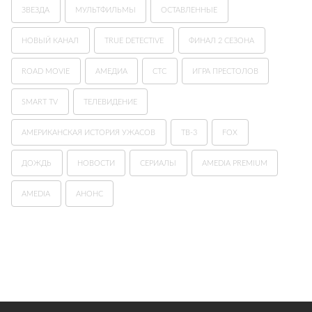
ЗВЕЗДА
МУЛЬТФИЛЬМЫ
ОСТАВЛЕННЫЕ
НОВЫЙ КАНАЛ
TRUE DETECTIVE
ФИНАЛ 2 СЕЗОНА
ROAD MOVIE
АМЕДИА
СТС
ИГРА ПРЕСТОЛОВ
SMART TV
ТЕЛЕВИДЕНИЕ
АМЕРИКАНСКАЯ ИСТОРИЯ УЖАСОВ
ТВ-3
FOX
ДОЖДЬ
НОВОСТИ
СЕРИАЛЫ
AMEDIA PREMIUM
AMEDIA
АНОНС