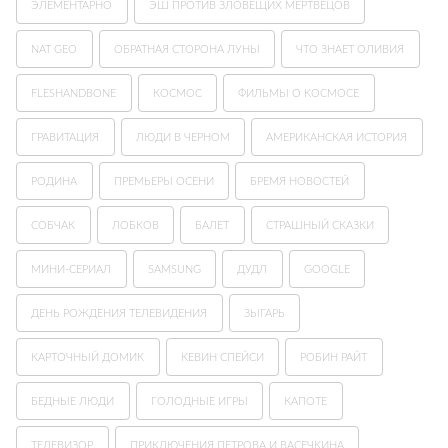
ЭЛЕМЕНТАРНО
ЭШ ПРОТИВ ЗЛОВЕЩИХ МЕРТВЕЦОВ
NAT GEO
ОБРАТНАЯ СТОРОНА ЛУНЫ
ЧТО ЗНАЕТ ОЛИВИЯ
FLESHANDBONE
КОСМОС
ФИЛЬМЫ О КОСМОСЕ
ГРАВИТАЦИЯ
ЛЮДИ В ЧЕРНОМ
АМЕРИКАНСКАЯ ИСТОРИЯ
РОДИНА
ПРЕМЬЕРЫ ОСЕНИ
БРЕМЯ НОВОСТЕЙ
СОБЧАК
ЛОБКОВ
БАЛЕТ
СТРАШНЫЙ СКАЗКИ
МИНИ-СЕРИАЛ
SAMSUNG
ДУДЛ
GOOGLE
ДЕНЬ РОЖДЕНИЯ ТЕЛЕВИДЕНИЯ
ЗЫГАРЬ
КАРТОЧНЫЙ ДОМИК
КЕВИН СПЕЙСИ
РОБИН РАЙТ
БЕДНЫЕ ЛЮДИ
ГОЛОДНЫЕ ИГРЫ
КАПОТЕ
ТЕЛЕВИЗОР
ПРИКЛЮЧЕНИЯ ПЕТРОВА И ВАСЕЧКИНА