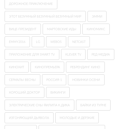
ДОРОЖНОЕ ПРИКЛЮЧЕНИЕ
ЭТОТ БЕЗУМНЫЙ БЕЗУМНЫЙ БЕЗУМНЫЙ МИР
ЭММИ
ВИЦЕ-ПРЕЗИДЕНТ
МАРТОВСКИЕ ИДЫ
КИНОМИКС
EMMY2016
LG
WEBOS
NETCAST
ПРИЛОЖЕНИЕ ДЛЯ SMART TV
KLEVER TV
РЕД-МЕДИА
КИНОХИТ
КИНОПРЕМЬЕРА
РЕБРЕНДИНГ КИНО
СЕРИАЛЫ ВЕСНЫ
РОССИЯ-1
НОВИНКИ ОСЕНИ
ХОРОШИЙ ДОКТОР
ВИКИНГИ
ЭЛЕКТРИЧЕСКИЕ СНЫ ФИЛИПА К.ДИКА
БАЙКИ ИЗ ТУРНЕ
ИЗГОНЯЮЩИЙ ДЬЯВОЛА
МОЛОДЫЕ И ДЕРЗКИЕ