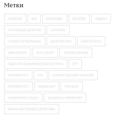
Метки
СМАЙЛИК
AHS
БЕЗЗЕРИДЕС
ВЕЛКОРО
УИДРОУ
НАСТОЯЩИЙ ДЕТЕКТИВ
LEFTOVERS
2 СЕЗОН ОСТАВЛЕННЫЕ
ДЖАСТИН ТЕРУ
САРА ПОЛСОН
ЭВАН ПИТЕРС
AHS 5 СЕЗОН
ЧЕЛОВЕК ДОЖДЯ
ЛЕДИ ГАГА В АМЕРИКАНСКОЙ ИСТОРИИ
ОТТ
ОПЕРАТОР OTT
IPTV
CONTENT DELIVERY NETWORK
АГРЕГАТОР OTT
GREENLIGHT
THE KNICK
НИКЕРБОКЕР 2 СЕЗОН
БОЛЬНИЦА НИКЕРБОКЕР
ФИНАЛ НАСТОЯЩЕГО ДЕТЕКТИВА