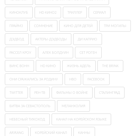
КИНОКЛУБ
HD КИНО2
ТРИЛЛЕР
СЕРИАЛ
ПРАЙМ3
СОМНЕНИЕ
КИНО ДЛЯ ДЕТЕЙ
ТРИ МОГИЛЫ
ДЭДБОД
АКТЕРЫ-ДЭДБОДЫ
ДИ КАПРИО
РАССЕЛ КРОУ
АЛЕК БОЛДУИН
СЕТ РОГЕН
ВИНС ВОНН
HD КИНО
ЖИЗНЬ АДЕЛЬ
THE BRINK
ОНИ СРАЖАЛИСЬ ЗА РОДИНУ
HBO
FACEBOOK
TWITTER
РЕН-ТВ
ФИЛЬМЫ О ВОЙНЕ
СТАЛИНГРАД
БИТВА ЗА СЕВАСТОПОЛЬ
МЕЛАНХОЛИЯ
НЕБЕСНЫЙ ТИХОХОД
КАНАЛ НА КОРЕЙСКОМ ЯЗЫКЕ
ARIRANG
КОРЕЙСКИЙ КАНАЛ
КАННЫ