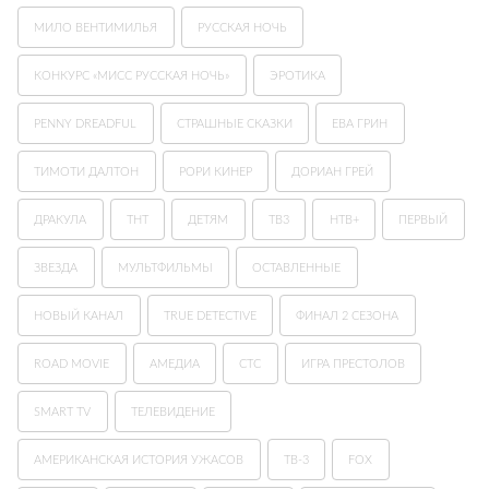
МИЛО ВЕНТИМИЛЬЯ
РУССКАЯ НОЧЬ
КОНКУРС «МИСС РУССКАЯ НОЧЬ»
ЭРОТИКА
PENNY DREADFUL
СТРАШНЫЕ СКАЗКИ
ЕВА ГРИН
ТИМОТИ ДАЛТОН
РОРИ КИНЕР
ДОРИАН ГРЕЙ
ДРАКУЛА
ТНТ
ДЕТЯМ
ТВ3
НТВ+
ПЕРВЫЙ
ЗВЕЗДА
МУЛЬТФИЛЬМЫ
ОСТАВЛЕННЫЕ
НОВЫЙ КАНАЛ
TRUE DETECTIVE
ФИНАЛ 2 СЕЗОНА
ROAD MOVIE
АМЕДИА
СТС
ИГРА ПРЕСТОЛОВ
SMART TV
ТЕЛЕВИДЕНИЕ
АМЕРИКАНСКАЯ ИСТОРИЯ УЖАСОВ
ТВ-3
FOX