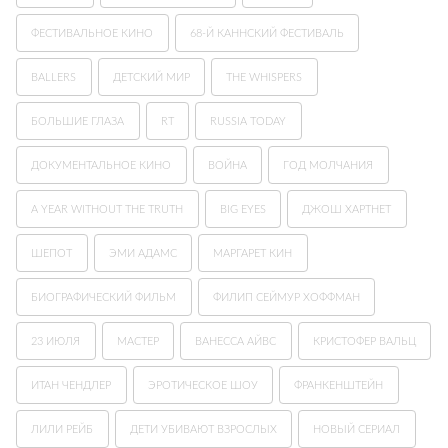
ФЕСТИВАЛЬНОЕ КИНО
68-Й КАННСКИЙ ФЕСТИВАЛЬ
BALLERS
ДЕТСКИЙ МИР
THE WHISPERS
БОЛЬШИЕ ГЛАЗА
RT
RUSSIA TODAY
ДОКУМЕНТАЛЬНОЕ КИНО
ВОЙНА
ГОД МОЛЧАНИЯ
A YEAR WITHOUT THE TRUTH
BIG EYES
ДЖОШ ХАРТНЕТ
ШЕПОТ
ЭМИ АДАМС
МАРГАРЕТ КИН
БИОГРАФИЧЕСКИЙ ФИЛЬМ
ФИЛИП СЕЙМУР ХОФФМАН
23 ИЮЛЯ
МАСТЕР
ВАНЕССА АЙВС
КРИСТОФЕР ВАЛЬЦ
ИТАН ЧЕНДЛЕР
ЭРОТИЧЕСКОЕ ШОУ
ФРАНКЕНШТЕЙН
ЛИЛИ РЕЙБ
ДЕТИ УБИВАЮТ ВЗРОСЛЫХ
НОВЫЙ СЕРИАЛ