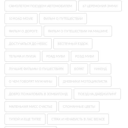
САМОЛЕТОМ ПОЕЗДОМ АВТОМОБИЛЕМ
67 ЦЕРЕМОНИЯ ЭММИ
10 ROAD MOVIE
ФИЛЬМ О ПУТЕШЕСТВИИ
ФИЛЬМ О ДОРОГЕ
ФИЛЬМ О ПУТЕШЕСТВИИ НА МАШИНЕ
ДОСТУЧАТЬСЯ ДО НЕБЕС
БЕСПЕЧНЫЙ ЕЗДОК
ТЕЛЬМА И ЛУИЗА
РОАД МУВИ
РОЭД МУВИ
ЛУЧШИЕ ФИЛЬМЫ О ПУШЕСТВИЯХ
БОРАТ
УИКЕНД
О ЧЕМ ГОВОРЯТ МУЖЧИНЫ
ДНЕВНИКИ МОТОЦИКЛИСТА
ДОБРО ПОЖАЛОВАТЬ В ЗОМБИЛЭНД
ПОЕЗД НА ДАРДЖИЛИНГ
МАЛЕНЬКАЯ МИСС СЧАСТЬЕ
СЛОМАННЫЕ ЦВЕТЫ
ТУПОЙ И ЕЩЕ ТУПЕЕ
СТРАХ И НЕНАВИСТЬ В ЛАС ВЕГАСЕ