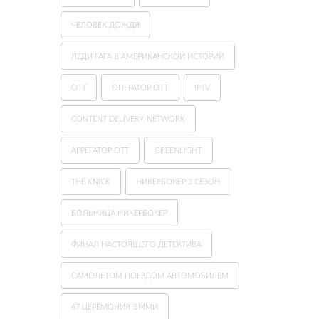
ЧЕЛОВЕК ДОЖДЯ
ЛЕДИ ГАГА В АМЕРИКАНСКОЙ ИСТОРИИ
ОТТ
ОПЕРАТОР OTT
IPTV
CONTENT DELIVERY NETWORK
АГРЕГАТОР OTT
GREENLIGHT
THE KNICK
НИКЕРБОКЕР 2 СЕЗОН
БОЛЬНИЦА НИКЕРБОКЕР
ФИНАЛ НАСТОЯЩЕГО ДЕТЕКТИВА
САМОЛЕТОМ ПОЕЗДОМ АВТОМОБИЛЕМ
67 ЦЕРЕМОНИЯ ЭММИ