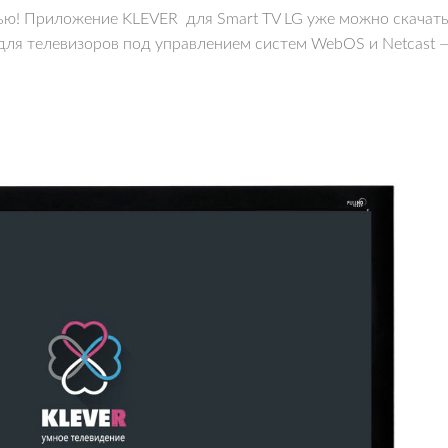
ью! Приложение KLEVER для Smart TV LG уже можно скачать
ля телевизоров под управлением систем WebOS и Netcast 