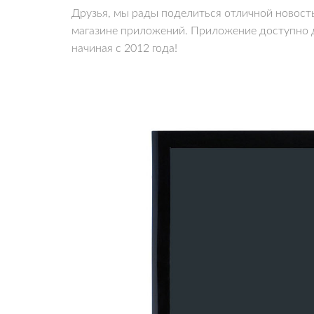
Друзья, мы рады поделиться отличной новост
магазине приложений. Приложение доступно д
начиная с 2012 года!