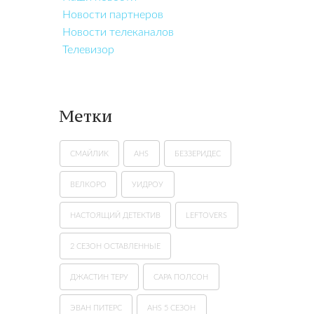
Новости партнеров
Новости телеканалов
Телевизор
Метки
СМАЙЛИК
AHS
БЕЗЗЕРИДЕС
ВЕЛКОРО
УИДРОУ
НАСТОЯЩИЙ ДЕТЕКТИВ
LEFTOVERS
2 СЕЗОН ОСТАВЛЕННЫЕ
ДЖАСТИН ТЕРУ
САРА ПОЛСОН
ЭВАН ПИТЕРС
AHS 5 СЕЗОН