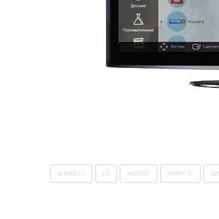
KLEVER TV
LG
NETCAST
SMART TV
WE