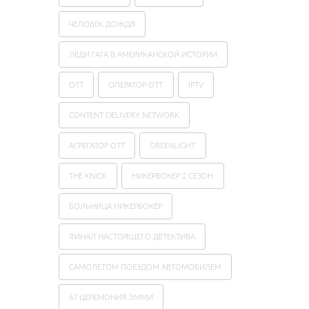
ЧЕЛОВЕК ДОЖДЯ
ЛЕДИ ГАГА В АМЕРИКАНСКОЙ ИСТОРИИ
ОТТ
ОПЕРАТОР OTT
IPTV
CONTENT DELIVERY NETWORK
АГРЕГАТОР OTT
GREENLIGHT
THE KNICK
НИКЕРБОКЕР 2 СЕЗОН
БОЛЬНИЦА НИКЕРБОКЕР
ФИНАЛ НАСТОЯЩЕГО ДЕТЕКТИВА
САМОЛЕТОМ ПОЕЗДОМ АВТОМОБИЛЕМ
67 ЦЕРЕМОНИЯ ЭММИ