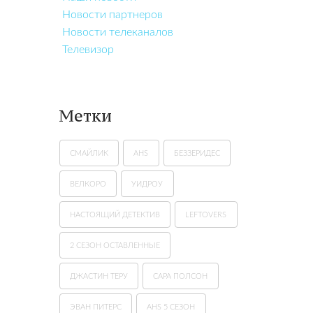
Новости партнеров
Новости телеканалов
Телевизор
Метки
СМАЙЛИК
AHS
БЕЗЗЕРИДЕС
ВЕЛКОРО
УИДРОУ
НАСТОЯЩИЙ ДЕТЕКТИВ
LEFTOVERS
2 СЕЗОН ОСТАВЛЕННЫЕ
ДЖАСТИН ТЕРУ
САРА ПОЛСОН
ЭВАН ПИТЕРС
AHS 5 СЕЗОН