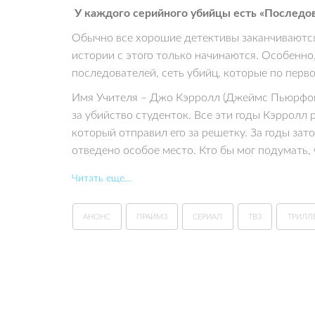
У каждого серийного убийцы есть «Последоват
Обычно все хорошие детективы заканчиваются,
истории с этого только начинаются. Особенно
последователей, сеть убийц, которые по перво
Имя Учителя – Джо Кэрролл (Джеймс Пьюрфой
за убийство студенток. Все эти годы Кэрролл 
который отправил его за решетку. За годы зат
отведено особое место. Кто бы мог подумать,
Читать еще…
АНОНС
ПРАЙМ3
СЕРИАЛ
ТВ3
ТРИЛЛ