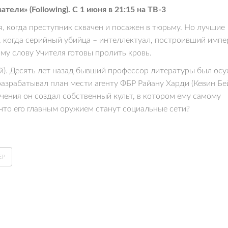
ели» (Following). С 1 июня в 21:15 на ТВ-3
 когда преступник схвачен и посажен в тюрьму. Но лучшие
, когда серийный убийца – интеллектуал, построивший импе
му слову Учителя готовы пролить кровь.
). Десять лет назад бывший профессор литературы был ос
разрабатывал план мести агенту ФБР Райану Харди (Кевин Бе
очения он создал собственный культ, в котором ему самому
 что его главным оружием станут социальные сети?
ЕР