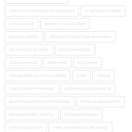
САМОЛЕТОМ ПОЕЗДОМ АВТОМОБИЛЕМ
67 ЦЕРЕМОНИЯ ЭММИ
10 ROAD MOVIE
ФИЛЬМ О ПУТЕШЕСТВИИ
ФИЛЬМ О ДОРОГЕ
ФИЛЬМ О ПУТЕШЕСТВИИ НА МАШИНЕ
ДОСТУЧАТЬСЯ ДО НЕБЕС
БЕСПЕЧНЫЙ ЕЗДОК
ТЕЛЬМА И ЛУИЗА
РОАД МУВИ
РОЭД МУВИ
ЛУЧШИЕ ФИЛЬМЫ О ПУШЕСТВИЯХ
БОРАТ
УИКЕНД
О ЧЕМ ГОВОРЯТ МУЖЧИНЫ
ДНЕВНИКИ МОТОЦИКЛИСТА
ДОБРО ПОЖАЛОВАТЬ В ЗОМБИЛЭНД
ПОЕЗД НА ДАРДЖИЛИНГ
МАЛЕНЬКАЯ МИСС СЧАСТЬЕ
СЛОМАННЫЕ ЦВЕТЫ
ТУПОЙ И ЕЩЕ ТУПЕЕ
СТРАХ И НЕНАВИСТЬ В ЛАС ВЕГАСЕ