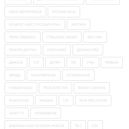
МИЛО ВЕНТИМИЛЬЯ
РУССКАЯ НОЧЬ
КОНКУРС «МИСС РУССКАЯ НОЧЬ»
ЭРОТИКА
PENNY DREADFUL
СТРАШНЫЕ СКАЗКИ
ЕВА ГРИН
ТИМОТИ ДАЛТОН
РОРИ КИНЕР
ДОРИАН ГРЕЙ
ДРАКУЛА
ТНТ
ДЕТЯМ
ТВ3
НТВ+
ПЕРВЫЙ
ЗВЕЗДА
МУЛЬТФИЛЬМЫ
ОСТАВЛЕННЫЕ
НОВЫЙ КАНАЛ
TRUE DETECTIVE
ФИНАЛ 2 СЕЗОНА
ROAD MOVIE
АМЕДИА
СТС
ИГРА ПРЕСТОЛОВ
SMART TV
ТЕЛЕВИДЕНИЕ
АМЕРИКАНСКАЯ ИСТОРИЯ УЖАСОВ
ТВ-3
FOX