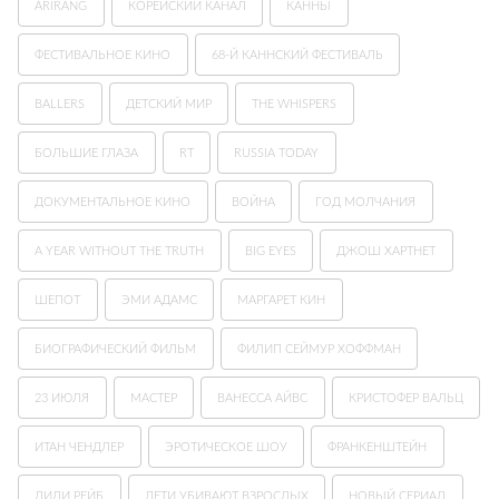
ARIRANG
КОРЕЙСКИЙ КАНАЛ
КАННЫ
ФЕСТИВАЛЬНОЕ КИНО
68-Й КАННСКИЙ ФЕСТИВАЛЬ
BALLERS
ДЕТСКИЙ МИР
THE WHISPERS
БОЛЬШИЕ ГЛАЗА
RT
RUSSIA TODAY
ДОКУМЕНТАЛЬНОЕ КИНО
ВОЙНА
ГОД МОЛЧАНИЯ
A YEAR WITHOUT THE TRUTH
BIG EYES
ДЖОШ ХАРТНЕТ
ШЕПОТ
ЭМИ АДАМС
МАРГАРЕТ КИН
БИОГРАФИЧЕСКИЙ ФИЛЬМ
ФИЛИП СЕЙМУР ХОФФМАН
23 ИЮЛЯ
МАСТЕР
ВАНЕССА АЙВС
КРИСТОФЕР ВАЛЬЦ
ИТАН ЧЕНДЛЕР
ЭРОТИЧЕСКОЕ ШОУ
ФРАНКЕНШТЕЙН
ЛИЛИ РЕЙБ
ДЕТИ УБИВАЮТ ВЗРОСЛЫХ
НОВЫЙ СЕРИАЛ