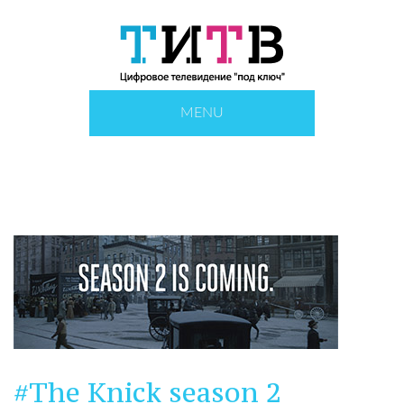
MENU
#The Knick season 2