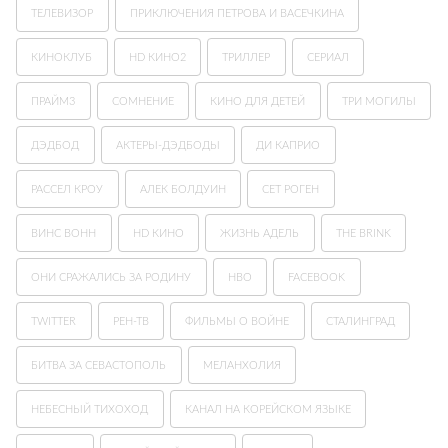
ТЕЛЕВИЗОР
ПРИКЛЮЧЕНИЯ ПЕТРОВА И ВАСЕЧКИНА
КИНОКЛУБ
HD КИНО2
ТРИЛЛЕР
СЕРИАЛ
ПРАЙМ3
СОМНЕНИЕ
КИНО ДЛЯ ДЕТЕЙ
ТРИ МОГИЛЫ
ДЭДБОД
АКТЕРЫ-ДЭДБОДЫ
ДИ КАПРИО
РАССЕЛ КРОУ
АЛЕК БОЛДУИН
СЕТ РОГЕН
ВИНС ВОНН
HD КИНО
ЖИЗНЬ АДЕЛЬ
THE BRINK
ОНИ СРАЖАЛИСЬ ЗА РОДИНУ
HBO
FACEBOOK
TWITTER
РЕН-ТВ
ФИЛЬМЫ О ВОЙНЕ
СТАЛИНГРАД
БИТВА ЗА СЕВАСТОПОЛЬ
МЕЛАНХОЛИЯ
НЕБЕСНЫЙ ТИХОХОД
КАНАЛ НА КОРЕЙСКОМ ЯЗЫКЕ