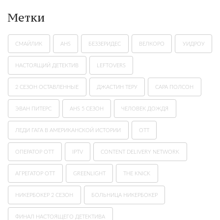
Метки
СМАЙЛИК
AHS
БЕЗЗЕРИДЕС
ВЕЛКОРО
УИДРОУ
НАСТОЯЩИЙ ДЕТЕКТИВ
LEFTOVERS
2 СЕЗОН ОСТАВЛЕННЫЕ
ДЖАСТИН ТЕРУ
САРА ПОЛСОН
ЭВАН ПИТЕРС
AHS 5 СЕЗОН
ЧЕЛОВЕК ДОЖДЯ
ЛЕДИ ГАГА В АМЕРИКАНСКОЙ ИСТОРИИ
ОТТ
ОПЕРАТОР OTT
IPTV
CONTENT DELIVERY NETWORK
АГРЕГАТОР OTT
GREENLIGHT
THE KNICK
НИКЕРБОКЕР 2 СЕЗОН
БОЛЬНИЦА НИКЕРБОКЕР
ФИНАЛ НАСТОЯЩЕГО ДЕТЕКТИВА