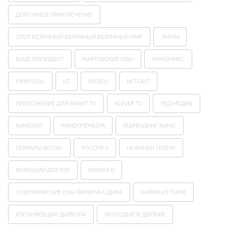
ДОРОЖНОЕ ПРИКЛЮЧЕНИЕ
ЭТОТ БЕЗУМНЫЙ БЕЗУМНЫЙ БЕЗУМНЫЙ МИР
ЭММИ
ВИЦЕ-ПРЕЗИДЕНТ
МАРТОВСКИЕ ИДЫ
КИНОМИКС
EMMY2016
LG
WEBOS
NETCAST
ПРИЛОЖЕНИЕ ДЛЯ SMART TV
KLEVER TV
РЕД-МЕДИА
КИНОХИТ
КИНОПРЕМЬЕРА
РЕБРЕНДИНГ КИНО
СЕРИАЛЫ ВЕСНЫ
РОССИЯ-1
НОВИНКИ ОСЕНИ
ХОРОШИЙ ДОКТОР
ВИКИНГИ
ЭЛЕКТРИЧЕСКИЕ СНЫ ФИЛИПА К.ДИКА
БАЙКИ ИЗ ТУРНЕ
ИЗГОНЯЮЩИЙ ДЬЯВОЛА
МОЛОДЫЕ И ДЕРЗКИЕ