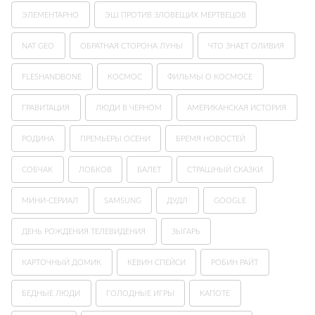
ЭЛЕМЕНТАРНО
ЭШ ПРОТИВ ЗЛОВЕЩИХ МЕРТВЕЦОВ
NAT GEO
ОБРАТНАЯ СТОРОНА ЛУНЫ
ЧТО ЗНАЕТ ОЛИВИЯ
FLESHANDBONE
КОСМОС
ФИЛЬМЫ О КОСМОСЕ
ГРАВИТАЦИЯ
ЛЮДИ В ЧЕРНОМ
АМЕРИКАНСКАЯ ИСТОРИЯ
РОДИНА
ПРЕМЬЕРЫ ОСЕНИ
БРЕМЯ НОВОСТЕЙ
СОБЧАК
ЛОБКОВ
БАЛЕТ
СТРАШНЫЙ СКАЗКИ
МИНИ-СЕРИАЛ
SAMSUNG
ДУДЛ
GOOGLE
ДЕНЬ РОЖДЕНИЯ ТЕЛЕВИДЕНИЯ
ЗЫГАРЬ
КАРТОЧНЫЙ ДОМИК
КЕВИН СПЕЙСИ
РОБИН РАЙТ
БЕДНЫЕ ЛЮДИ
ГОЛОДНЫЕ ИГРЫ
КАПОТЕ