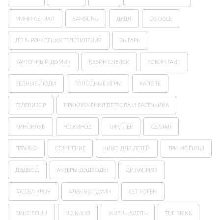
МИНИ-СЕРИАЛ
SAMSUNG
ДУДЛ
GOOGLE
ДЕНЬ РОЖДЕНИЯ ТЕЛЕВИДЕНИЯ
ЗЫГАРЬ
КАРТОЧНЫЙ ДОМИК
КЕВИН СПЕЙСИ
РОБИН РАЙТ
БЕДНЫЕ ЛЮДИ
ГОЛОДНЫЕ ИГРЫ
КАПОТЕ
ТЕЛЕВИЗОР
ПРИКЛЮЧЕНИЯ ПЕТРОВА И ВАСЕЧКИНА
КИНОКЛУБ
HD КИНО2
ТРИЛЛЕР
СЕРИАЛ
ПРАЙМ3
СОМНЕНИЕ
КИНО ДЛЯ ДЕТЕЙ
ТРИ МОГИЛЫ
ДЭДБОД
АКТЕРЫ-ДЭДБОДЫ
ДИ КАПРИО
РАССЕЛ КРОУ
АЛЕК БОЛДУИН
СЕТ РОГЕН
ВИНС ВОНН
HD КИНО
ЖИЗНЬ АДЕЛЬ
THE BRINK