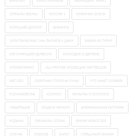
КИНОХИТ
КИНОПРЕМЬЕРА
РЕБРЕНДИНГ КИНО
СЕРИАЛЫ ВЕСНЫ
РОССИЯ-1
НОВИНКИ ОСЕНИ
ХОРОШИЙ ДОКТОР
ВИКИНГИ
ЭЛЕКТРИЧЕСКИЕ СНЫ ФИЛИПА К.ДИКА
БАЙКИ ИЗ ТУРНЕ
ИЗГОНЯЮЩИЙ ДЬЯВОЛА
МОЛОДЫЕ И ДЕРЗКИЕ
ЭЛЕМЕНТАРНО
ЭШ ПРОТИВ ЗЛОВЕЩИХ МЕРТВЕЦОВ
NAT GEO
ОБРАТНАЯ СТОРОНА ЛУНЫ
ЧТО ЗНАЕТ ОЛИВИЯ
FLESHANDBONE
КОСМОС
ФИЛЬМЫ О КОСМОСЕ
ГРАВИТАЦИЯ
ЛЮДИ В ЧЕРНОМ
АМЕРИКАНСКАЯ ИСТОРИЯ
РОДИНА
ПРЕМЬЕРЫ ОСЕНИ
БРЕМЯ НОВОСТЕЙ
СОБЧАК
ЛОБКОВ
БАЛЕТ
СТРАШНЫЙ СКАЗКИ