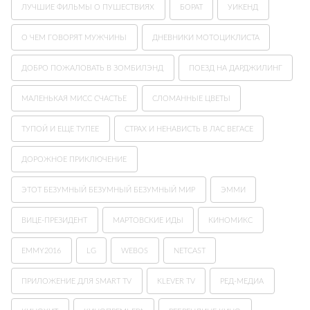
ЛУЧШИЕ ФИЛЬМЫ О ПУШЕСТВИЯХ
БОРАТ
УИКЕНД
О ЧЕМ ГОВОРЯТ МУЖЧИНЫ
ДНЕВНИКИ МОТОЦИКЛИСТА
ДОБРО ПОЖАЛОВАТЬ В ЗОМБИЛЭНД
ПОЕЗД НА ДАРДЖИЛИНГ
МАЛЕНЬКАЯ МИСС СЧАСТЬЕ
СЛОМАННЫЕ ЦВЕТЫ
ТУПОЙ И ЕЩЕ ТУПЕЕ
СТРАХ И НЕНАВИСТЬ В ЛАС ВЕГАСЕ
ДОРОЖНОЕ ПРИКЛЮЧЕНИЕ
ЭТОТ БЕЗУМНЫЙ БЕЗУМНЫЙ БЕЗУМНЫЙ МИР
ЭММИ
ВИЦЕ-ПРЕЗИДЕНТ
МАРТОВСКИЕ ИДЫ
КИНОМИКС
EMMY2016
LG
WEBOS
NETCAST
ПРИЛОЖЕНИЕ ДЛЯ SMART TV
KLEVER TV
РЕД-МЕДИА