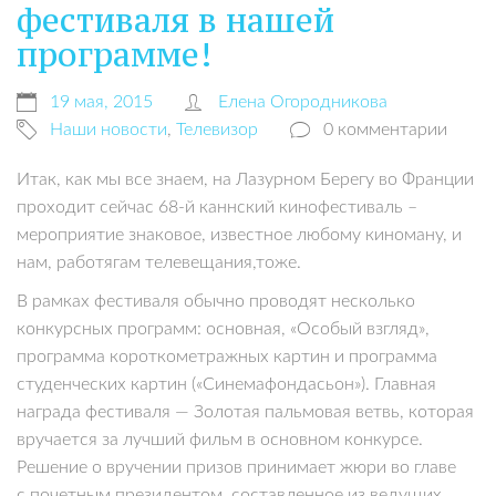
фестиваля в нашей
программе!
19 мая, 2015
Елена Огородникова
Наши новости
,
Телевизор
0 комментарии
Итак, как мы все знаем, на Лазурном Берегу во Франции
проходит сейчас 68-й каннский кинофестиваль –
мероприятие знаковое, известное любому киноману, и
нам, работягам телевещания,тоже.
В рамках фестиваля обычно проводят несколько
конкурсных программ: основная, «Особый взгляд»,
программа короткометражных картин и программа
студенческих картин («Синемафондасьон»). Главная
награда фестиваля — Золотая пальмовая ветвь, которая
вручается за лучший фильм в основном конкурсе.
Решение о вручении призов принимает жюри во главе
с почетным президентом, составленное из ведущих