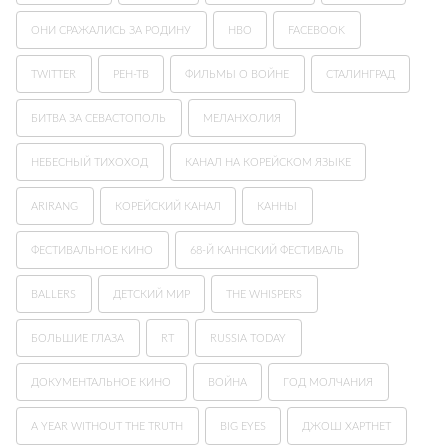
ОНИ СРАЖАЛИСЬ ЗА РОДИНУ
HBO
FACEBOOK
TWITTER
РЕН-ТВ
ФИЛЬМЫ О ВОЙНЕ
СТАЛИНГРАД
БИТВА ЗА СЕВАСТОПОЛЬ
МЕЛАНХОЛИЯ
НЕБЕСНЫЙ ТИХОХОД
КАНАЛ НА КОРЕЙСКОМ ЯЗЫКЕ
ARIRANG
КОРЕЙСКИЙ КАНАЛ
КАННЫ
ФЕСТИВАЛЬНОЕ КИНО
68-Й КАННСКИЙ ФЕСТИВАЛЬ
BALLERS
ДЕТСКИЙ МИР
THE WHISPERS
БОЛЬШИЕ ГЛАЗА
RT
RUSSIA TODAY
ДОКУМЕНТАЛЬНОЕ КИНО
ВОЙНА
ГОД МОЛЧАНИЯ
A YEAR WITHOUT THE TRUTH
BIG EYES
ДЖОШ ХАРТНЕТ