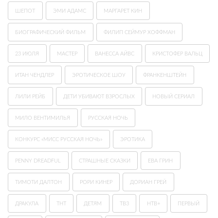
ШЕПОТ
ЭМИ АДАМС
МАРГАРЕТ КИН
БИОГРАФИЧЕСКИЙ ФИЛЬМ
ФИЛИП СЕЙМУР ХОФФМАН
23 ИЮЛЯ
МАСТЕР
ВАНЕССА АЙВС
КРИСТОФЕР ВАЛЬЦ
ИТАН ЧЕНДЛЕР
ЭРОТИЧЕСКОЕ ШОУ
ФРАНКЕНШТЕЙН
ЛИЛИ РЕЙБ
ДЕТИ УБИВАЮТ ВЗРОСЛЫХ
НОВЫЙ СЕРИАЛ
МИЛО ВЕНТИМИЛЬЯ
РУССКАЯ НОЧЬ
КОНКУРС «МИСС РУССКАЯ НОЧЬ»
ЭРОТИКА
PENNY DREADFUL
СТРАШНЫЕ СКАЗКИ
ЕВА ГРИН
ТИМОТИ ДАЛТОН
РОРИ КИНЕР
ДОРИАН ГРЕЙ
ДРАКУЛА
ТНТ
ДЕТЯМ
ТВ3
НТВ+
ПЕРВЫЙ