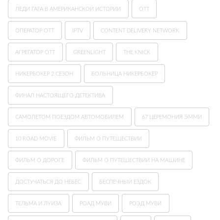
ЛЕДИ ГАГА В АМЕРИКАНСКОЙ ИСТОРИИ
ОТТ
ОПЕРАТОР OTT
IPTV
CONTENT DELIVERY NETWORK
АГРЕГАТОР OTT
GREENLIGHT
THE KNICK
НИКЕРБОКЕР 2 СЕЗОН
БОЛЬНИЦА НИКЕРБОКЕР
ФИНАЛ НАСТОЯЩЕГО ДЕТЕКТИВА
САМОЛЕТОМ ПОЕЗДОМ АВТОМОБИЛЕМ
67 ЦЕРЕМОНИЯ ЭММИ
10 ROAD MOVIE
ФИЛЬМ О ПУТЕШЕСТВИИ
ФИЛЬМ О ДОРОГЕ
ФИЛЬМ О ПУТЕШЕСТВИИ НА МАШИНЕ
ДОСТУЧАТЬСЯ ДО НЕБЕС
БЕСПЕЧНЫЙ ЕЗДОК
ТЕЛЬМА И ЛУИЗА
РОАД МУВИ
РОЭД МУВИ