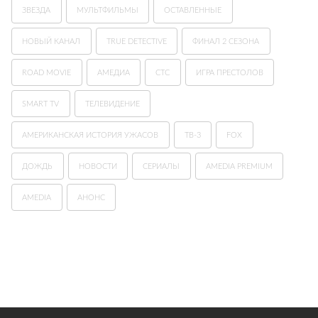
ЗВЕЗДА
МУЛЬТФИЛЬМЫ
ОСТАВЛЕННЫЕ
НОВЫЙ КАНАЛ
TRUE DETECTIVE
ФИНАЛ 2 СЕЗОНА
ROAD MOVIE
АМЕДИА
СТС
ИГРА ПРЕСТОЛОВ
SMART TV
ТЕЛЕВИДЕНИЕ
АМЕРИКАНСКАЯ ИСТОРИЯ УЖАСОВ
ТВ-3
FOX
ДОЖДЬ
НОВОСТИ
СЕРИАЛЫ
AMEDIA PREMIUM
AMEDIA
АНОНС