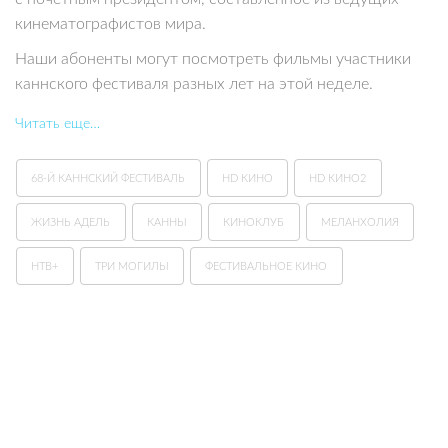
кинематографистов мира.
Наши абоненты могут посмотреть фильмы участники
каннского фестиваля разных лет на этой неделе.
Читать еще…
68-Й КАННСКИЙ ФЕСТИВАЛЬ
HD КИНО
HD КИНО2
ЖИЗНЬ АДЕЛЬ
КАННЫ
КИНОКЛУБ
МЕЛАНХОЛИЯ
НТВ+
ТРИ МОГИЛЫ
ФЕСТИВАЛЬНОЕ КИНО