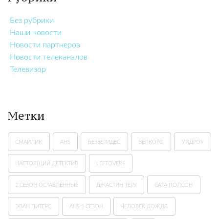
Без рубрики
Наши новости
Новости партнеров
Новости телеканалов
Телевизор
Метки
СМАЙЛИК
AHS
БЕЗЗЕРИДЕС
ВЕЛКОРО
УИДРОУ
НАСТОЯЩИЙ ДЕТЕКТИВ
LEFTOVERS
2 СЕЗОН ОСТАВЛЕННЫЕ
ДЖАСТИН ТЕРУ
САРА ПОЛСОН
ЭВАН ПИТЕРС
AHS 5 СЕЗОН
ЧЕЛОВЕК ДОЖДЯ