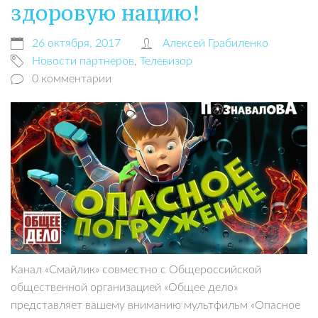
здоровую нацию!
26 октября, 2017
Алексей Грабиленко
Новости партнеров
,
Телевизор
0 комментарии
Канал «Смайлик» совместно с Общероссийской
общественной организацией «Общее дело»
представляет вашему вниманию мультфильм «Опасное