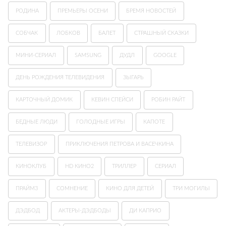
РОДИНА
ПРЕМЬЕРЫ ОСЕНИ
БРЕМЯ НОВОСТЕЙ
СОБЧАК
ЛОБКОВ
БАЛЕТ
СТРАШНЫЙ СКАЗКИ
МИНИ-СЕРИАЛ
SAMSUNG
ДУДЛ
GOOGLE
ДЕНЬ РОЖДЕНИЯ ТЕЛЕВИДЕНИЯ
ЗЫГАРЬ
КАРТОЧНЫЙ ДОМИК
КЕВИН СПЕЙСИ
РОБИН РАЙТ
БЕДНЫЕ ЛЮДИ
ГОЛОДНЫЕ ИГРЫ
КАПОТЕ
ТЕЛЕВИЗОР
ПРИКЛЮЧЕНИЯ ПЕТРОВА И ВАСЕЧКИНА
КИНОКЛУБ
HD КИНО2
ТРИЛЛЕР
СЕРИАЛ
ПРАЙМ3
СОМНЕНИЕ
КИНО ДЛЯ ДЕТЕЙ
ТРИ МОГИЛЫ
ДЭДБОД
АКТЕРЫ-ДЭДБОДЫ
ДИ КАПРИО