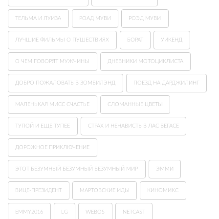
ТЕЛЬМА И ЛУИЗА
РОАД МУВИ
РОЭД МУВИ
ЛУЧШИЕ ФИЛЬМЫ О ПУШЕСТВИЯХ
БОРАТ
УИКЕНД
О ЧЕМ ГОВОРЯТ МУЖЧИНЫ
ДНЕВНИКИ МОТОЦИКЛИСТА
ДОБРО ПОЖАЛОВАТЬ В ЗОМБИЛЭНД
ПОЕЗД НА ДАРДЖИЛИНГ
МАЛЕНЬКАЯ МИСС СЧАСТЬЕ
СЛОМАННЫЕ ЦВЕТЫ
ТУПОЙ И ЕЩЕ ТУПЕЕ
СТРАХ И НЕНАВИСТЬ В ЛАС ВЕГАСЕ
ДОРОЖНОЕ ПРИКЛЮЧЕНИЕ
ЭТОТ БЕЗУМНЫЙ БЕЗУМНЫЙ БЕЗУМНЫЙ МИР
ЭММИ
ВИЦЕ-ПРЕЗИДЕНТ
МАРТОВСКИЕ ИДЫ
КИНОМИКС
EMMY2016
LG
WEBOS
NETCAST