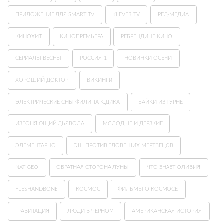
ПРИЛОЖЕНИЕ ДЛЯ SMART TV
KLEVER TV
РЕД-МЕДИА
КИНОХИТ
КИНОПРЕМЬЕРА
РЕБРЕНДИНГ КИНО
СЕРИАЛЫ ВЕСНЫ
РОССИЯ-1
НОВИНКИ ОСЕНИ
ХОРОШИЙ ДОКТОР
ВИКИНГИ
ЭЛЕКТРИЧЕСКИЕ СНЫ ФИЛИПА К.ДИКА
БАЙКИ ИЗ ТУРНЕ
ИЗГОНЯЮЩИЙ ДЬЯВОЛА
МОЛОДЫЕ И ДЕРЗКИЕ
ЭЛЕМЕНТАРНО
ЭШ ПРОТИВ ЗЛОВЕЩИХ МЕРТВЕЦОВ
NAT GEO
ОБРАТНАЯ СТОРОНА ЛУНЫ
ЧТО ЗНАЕТ ОЛИВИЯ
FLESHANDBONE
КОСМОС
ФИЛЬМЫ О КОСМОСЕ
ГРАВИТАЦИЯ
ЛЮДИ В ЧЕРНОМ
АМЕРИКАНСКАЯ ИСТОРИЯ