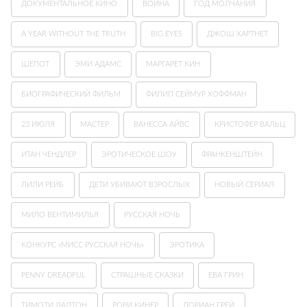
ДОКУМЕНТАЛЬНОЕ КИНО
ВОЙНА
ГОД МОЛЧАНИЯ
A YEAR WITHOUT THE TRUTH
BIG EYES
ДЖОШ ХАРТНЕТ
ШЕПОТ
ЭМИ АДАМС
МАРГАРЕТ КИН
БИОГРАФИЧЕСКИЙ ФИЛЬМ
ФИЛИП СЕЙМУР ХОФФМАН
23 ИЮЛЯ
МАСТЕР
ВАНЕССА АЙВС
КРИСТОФЕР ВАЛЬЦ
ИТАН ЧЕНДЛЕР
ЭРОТИЧЕСКОЕ ШОУ
ФРАНКЕНШТЕЙН
ЛИЛИ РЕЙБ
ДЕТИ УБИВАЮТ ВЗРОСЛЫХ
НОВЫЙ СЕРИАЛ
МИЛО ВЕНТИМИЛЬЯ
РУССКАЯ НОЧЬ
КОНКУРС «МИСС РУССКАЯ НОЧЬ»
ЭРОТИКА
PENNY DREADFUL
СТРАШНЫЕ СКАЗКИ
ЕВА ГРИН
ТИМОТИ ДАЛТОН
РОРИ КИНЕР
ДОРИАН ГРЕЙ