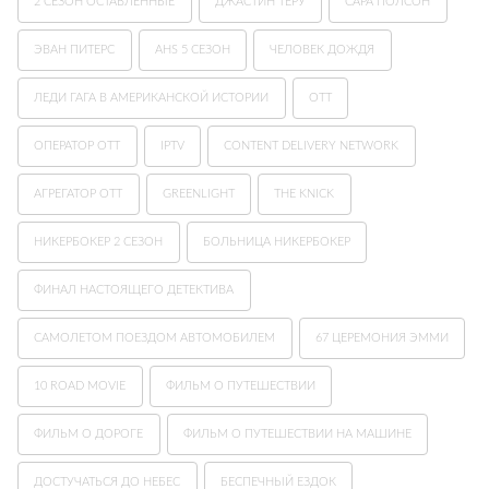
2 СЕЗОН ОСТАВЛЕННЫЕ
ДЖАСТИН ТЕРУ
САРА ПОЛСОН
ЭВАН ПИТЕРС
AHS 5 СЕЗОН
ЧЕЛОВЕК ДОЖДЯ
ЛЕДИ ГАГА В АМЕРИКАНСКОЙ ИСТОРИИ
ОТТ
ОПЕРАТОР OTT
IPTV
CONTENT DELIVERY NETWORK
АГРЕГАТОР OTT
GREENLIGHT
THE KNICK
НИКЕРБОКЕР 2 СЕЗОН
БОЛЬНИЦА НИКЕРБОКЕР
ФИНАЛ НАСТОЯЩЕГО ДЕТЕКТИВА
САМОЛЕТОМ ПОЕЗДОМ АВТОМОБИЛЕМ
67 ЦЕРЕМОНИЯ ЭММИ
10 ROAD MOVIE
ФИЛЬМ О ПУТЕШЕСТВИИ
ФИЛЬМ О ДОРОГЕ
ФИЛЬМ О ПУТЕШЕСТВИИ НА МАШИНЕ
ДОСТУЧАТЬСЯ ДО НЕБЕС
БЕСПЕЧНЫЙ ЕЗДОК