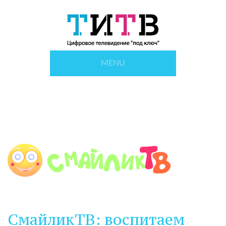
MENU
СмайликТВ: воспитаем