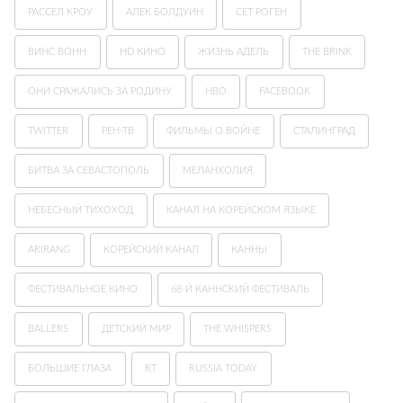
РАССЕЛ КРОУ
АЛЕК БОЛДУИН
СЕТ РОГЕН
ВИНС ВОНН
HD КИНО
ЖИЗНЬ АДЕЛЬ
THE BRINK
ОНИ СРАЖАЛИСЬ ЗА РОДИНУ
HBO
FACEBOOK
TWITTER
РЕН-ТВ
ФИЛЬМЫ О ВОЙНЕ
СТАЛИНГРАД
БИТВА ЗА СЕВАСТОПОЛЬ
МЕЛАНХОЛИЯ
НЕБЕСНЫЙ ТИХОХОД
КАНАЛ НА КОРЕЙСКОМ ЯЗЫКЕ
ARIRANG
КОРЕЙСКИЙ КАНАЛ
КАННЫ
ФЕСТИВАЛЬНОЕ КИНО
68-Й КАННСКИЙ ФЕСТИВАЛЬ
BALLERS
ДЕТСКИЙ МИР
THE WHISPERS
БОЛЬШИЕ ГЛАЗА
RT
RUSSIA TODAY