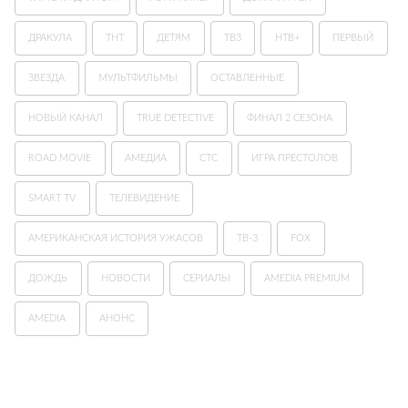
ДРАКУЛА
ТНТ
ДЕТЯМ
ТВ3
НТВ+
ПЕРВЫЙ
ЗВЕЗДА
МУЛЬТФИЛЬМЫ
ОСТАВЛЕННЫЕ
НОВЫЙ КАНАЛ
TRUE DETECTIVE
ФИНАЛ 2 СЕЗОНА
ROAD MOVIE
АМЕДИА
СТС
ИГРА ПРЕСТОЛОВ
SMART TV
ТЕЛЕВИДЕНИЕ
АМЕРИКАНСКАЯ ИСТОРИЯ УЖАСОВ
ТВ-3
FOX
ДОЖДЬ
НОВОСТИ
СЕРИАЛЫ
AMEDIA PREMIUM
AMEDIA
АНОНС